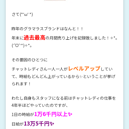
さて(*‘ω‘ *)
昨年のグラマラスブランドはなんと！！
過去最高
年末に
の月間売り上げを記録致しました！✧*｡
(ˊᗜˋ*)✧*｡
その要因のひとつに
レベルアップ
チャットレディさん一人一人が
してい
て、時給もどんどん上がっているから✨ということが挙げ
られます！
わたし自身もスタッフになる前はチャットレディの仕事を
4年半ほどやっていたのですが、
1万6千円以上✨
1日の時給が
13万5千円✨
日給が