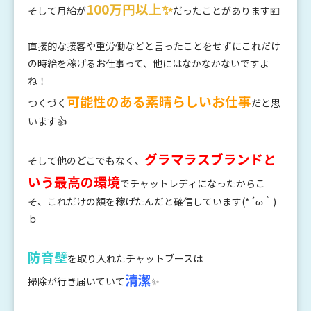
100万円以上✨
そして月給が
だったことがあります💴
直接的な接客や重労働などと言ったことをせずにこれだけ
の時給を稼げるお仕事って、他にはなかなかないですよ
ね！
可能性のある素晴らしいお仕事
つくづく
だと思
います👍
グラマラスブランドと
そして他のどこでもなく、
いう最高の環境
でチャットレディになったからこ
そ、これだけの額を稼げたんだと確信しています(*´ω｀)
ｂ
防音壁
を取り入れたチャットブースは
清潔
掃除が行き届いていて
✨