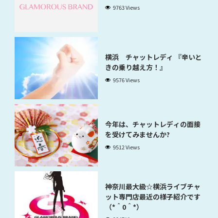
9763 Views
横浜 チャットレディ 『辛いと
きの乗り越え方！』
9576 Views
今年は、チャットレディの面接
を受けてみませんか?
9512 Views
神奈川最大級☆横浜ライブチャ
ット専門店最近の様子紹介です
（*＾0＾*）