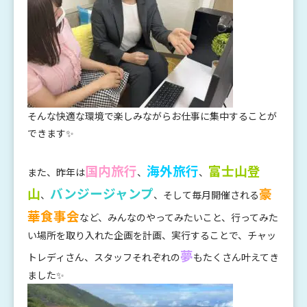
そんな快適な環境で楽しみながらお仕事に集中することが
できます✨
国内旅行
海外旅行
富士山登
また、昨年は
、
、
山
バンジージャンプ
豪
、
、そして毎月開催される
華食事会
など、みんなのやってみたいこと、行ってみた
い場所を取り入れた企画を計画、実行することで、チャッ
夢
トレディさん、スタッフそれぞれの
もたくさん叶えてき
ました✨