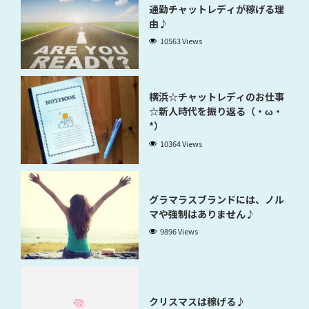
通勤チャットレディが稼げる理
由♪
10563 Views
横浜☆チャットレディのお仕事
☆新人時代を振り返る（・ω・
*）
10364 Views
グラマラスブランドには、ノル
マや強制はありません♪
9896 Views
クリスマスは稼げる♪