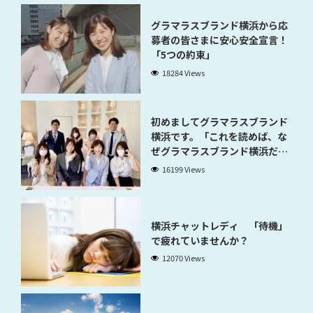
グラマラスブランド横浜から応
募者の皆さまに安心安全宣言！
「5つの約束」
18284 Views
初めましてグラマラスブランド
横浜です。「これを読めば、な
ぜグラマラスブランド横浜だと
稼げるのかが分かります」
16199 Views
横浜チャットレディ 「待機」
で疲れていませんか？
12070 Views