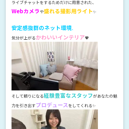
ライブチャットをするためだけに用意された、
Webカメラ
盛れる撮影用ライト
や
✨
安定感抜群のネット環境
、
かわいいインテリア
気分が上がる
💖
経験豊富なスタッフ
そして頼りになる
があなたの魅
プロデュース
力を引き出す
をしてくれる✨