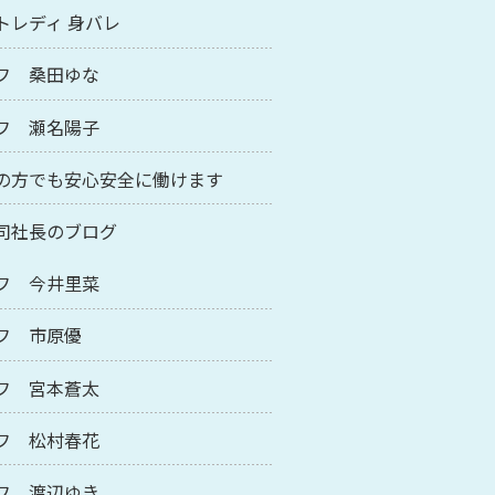
トレディ 身バレ
フ 桑田ゆな
フ 瀬名陽子
の方でも安心安全に働けます
司社長のブログ
フ 今井里菜
フ 市原優
フ 宮本蒼太
フ 松村春花
フ 渡辺ゆき