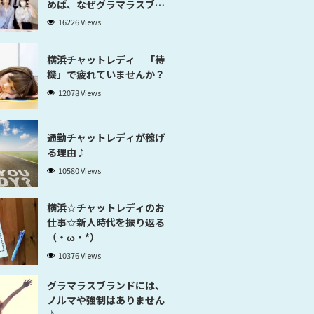
めば、なぜグラマラスブラ
ンド横浜だと稼げるのかが
16226 Views
分かります」
横浜チャットレディ 「待
機」で疲れていませんか？
12078 Views
通勤チャットレディが稼げ
る理由♪
10580 Views
横浜☆チャットレディのお
仕事☆新人時代を振り返る
（・ω・*）
10376 Views
グラマラスブランドには、
ノルマや強制はありません