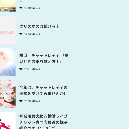
♪
9900 Views
クリスマスは稼げる♪
9774 Views
横浜 チャットレディ 『辛
いときの乗り越え方！』
9581 Views
今年は、チャットレディの
面接を受けてみませんか?
9528 Views
神奈川最大級☆横浜ライブ
チャット専門店最近の様子
紹介です（*＾0＾*）