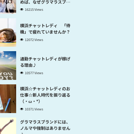
めば、なぜグラマラスブラ
ンド横浜だと稼げるのかが
16215 Views
分かります」
横浜チャットレディ 「待
機」で疲れていませんか？
12072 Views
通勤チャットレディが稼げ
る理由♪
10577 Views
横浜☆チャットレディのお
仕事☆新人時代を振り返る
（・ω・*）
10371 Views
グラマラスブランドには、
ノルマや強制はありません