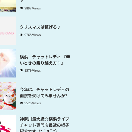
♪
9897 Views
クリスマスは稼げる♪
9768 Views
横浜 チャットレディ 『辛
いときの乗り越え方！』
9579 Views
今年は、チャットレディの
面接を受けてみませんか?
9526 Views
神奈川最大級☆横浜ライブ
チャット専門店最近の様子
紹介です（*＾0＾*）