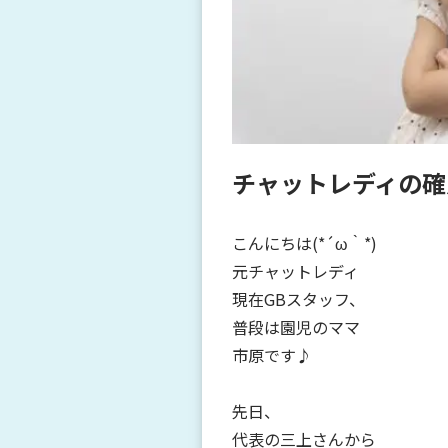
チャットレディの確
こんにちは(*´ω｀*)
元チャットレディ
現在GBスタッフ、
普段は園児のママ
市原です♪
先日、
代表の三上さんから