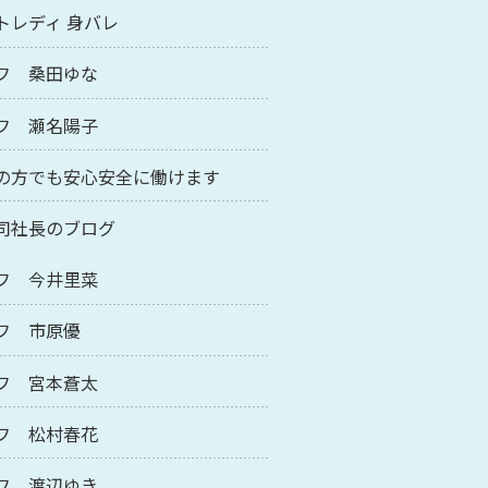
トレディ 身バレ
フ 桑田ゆな
フ 瀬名陽子
の方でも安心安全に働けます
司社長のブログ
フ 今井里菜
フ 市原優
フ 宮本蒼太
フ 松村春花
フ 渡辺ゆき