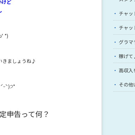
いけど
し
チャッ
チャッ
 *)
グラマ
稼げて
いきましょうね♪
高収入
その他
ᵕˋ)੭*
定申告って何？