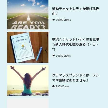
通勤チャットレディが稼げる理
由♪
10592 Views
横浜☆チャットレディのお仕事
☆新人時代を振り返る（・ω・
*）
10382 Views
グラマラスブランドには、ノル
マや強制はありません♪
9909 Views