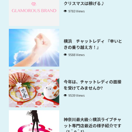
クリスマスは稼げる♪
9783 Views
横浜 チャットレディ 『辛いと
きの乗り越え方！』
9588 Views
今年は、チャットレディの面接
を受けてみませんか?
9539 Views
神奈川最大級☆横浜ライブチャ
ット専門店最近の様子紹介です
（*＾0＾*）