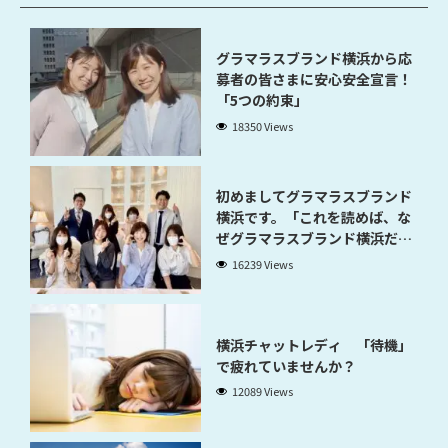
グラマラスブランド横浜から応
募者の皆さまに安心安全宣言！
「5つの約束」
18350 Views
初めましてグラマラスブランド
横浜です。「これを読めば、な
ぜグラマラスブランド横浜だと
稼げるのかが分かります」
16239 Views
横浜チャットレディ 「待機」
で疲れていませんか？
12089 Views