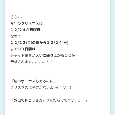
さらに、
今年のクリスマスは
１２/２４が日曜日
なので
１２/２２
(金)
の夜から１２/２４
(日)
までの
３日間
は
チャット業界が
大いに盛り上がる
ことが
予想されます。。。。！！
「冬のボーナスもあるのに、
クリスマスに予定がないよ～( ；∀；)」
「外出てもどうせカップルだらけで辛い。。。」