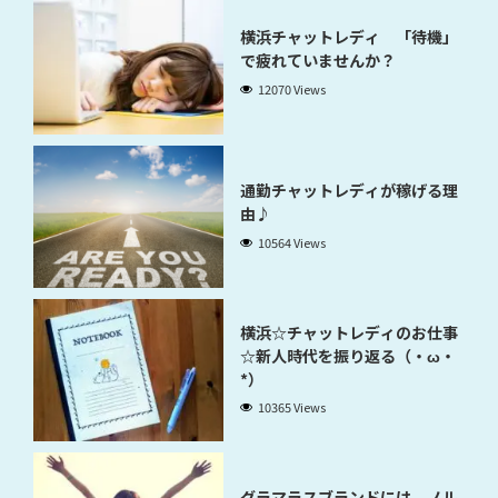
横浜チャットレディ 「待機」
で疲れていませんか？
12070 Views
通勤チャットレディが稼げる理
由♪
10564 Views
横浜☆チャットレディのお仕事
☆新人時代を振り返る（・ω・
*）
10365 Views
グラマラスブランドには、ノル