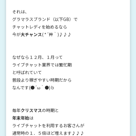
それは、
グラマラスブランド（以下GB）で
チャットレディを始めるなら
今が
大チャンス
( *´艸｀)♪♪♪
なぜなら１２月、１月って
ライブチャット業界では繁忙期
と呼ばれていて
普段より稼ぎやすい時期だから
なんです(●´ω｀●)ｂ
毎年
クリスマス
の時期と
年末年始
は
ライブチャットを利用するお客さんが
通常時の１．５倍ほど増えます♪♪♪