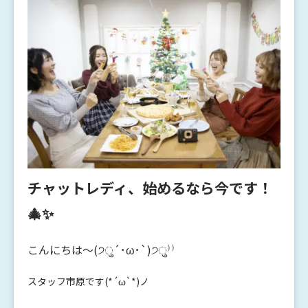
チャットレディ、始めるなら今です！
🎄✨
こんにちは～(੭ु´･ω･`)੭ु⁾⁾
スタッフ市原です(*´ω`*)ノ