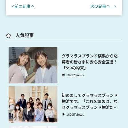
< 前の記事へ
次の記事へ >
人気記事
グラマラスブランド横浜から応
募者の皆さまに安心安全宣言！
「5つの約束」
18292 Views
初めましてグラマラスブランド
横浜です。「これを読めば、な
ぜグラマラスブランド横浜だと
稼げるのかが分かります」
16205 Views