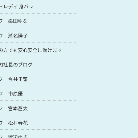
トレディ 身バレ
フ 桑田ゆな
フ 瀬名陽子
の方でも安心安全に働けます
司社長のブログ
フ 今井里菜
フ 市原優
フ 宮本蒼太
フ 松村春花
フ 渡辺ゆき