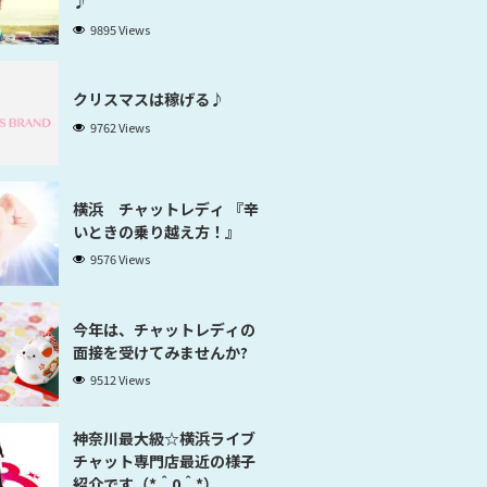
♪
9895 Views
クリスマスは稼げる♪
9762 Views
横浜 チャットレディ 『辛
いときの乗り越え方！』
9576 Views
今年は、チャットレディの
面接を受けてみませんか?
9512 Views
神奈川最大級☆横浜ライブ
チャット専門店最近の様子
紹介です（*＾0＾*）