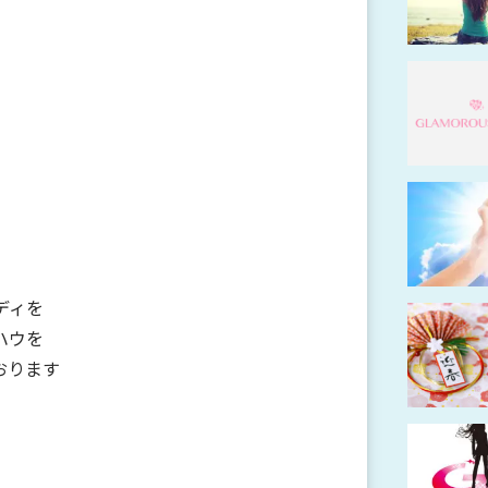
ディを
ハウを
おります