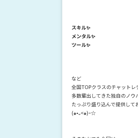
スキル✨
メンタル✨
ツール✨
など
全国TOPクラスのチャットレ
多数輩出してきた独自のノウ
たっぷり盛り込んで提供して
(
๑
•
᎑
<
๑
)
ｰ
☆