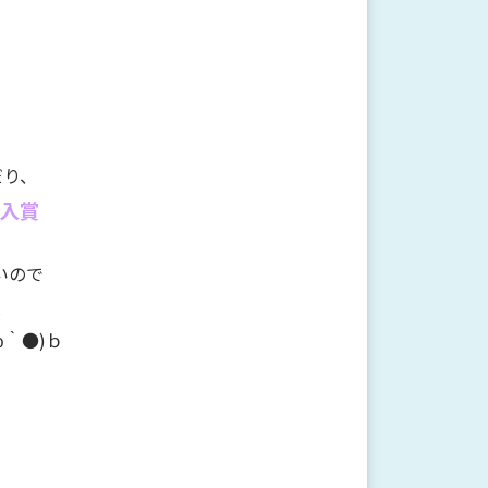
だり、
入賞
いので
は
ω｀●)ｂ