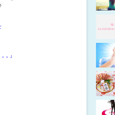
♪
て
。。。」