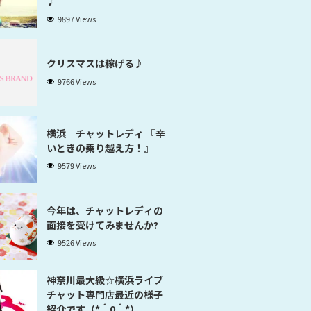
♪
9897 Views
クリスマスは稼げる♪
9766 Views
横浜 チャットレディ 『辛
いときの乗り越え方！』
9579 Views
今年は、チャットレディの
面接を受けてみませんか?
9526 Views
神奈川最大級☆横浜ライブ
チャット専門店最近の様子
紹介です（*＾0＾*）