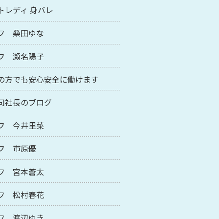
トレディ 身バレ
フ 桑田ゆな
フ 瀬名陽子
の方でも安心安全に働けます
司社長のブログ
フ 今井里菜
フ 市原優
フ 宮本蒼太
フ 松村春花
フ 渡辺ゆき