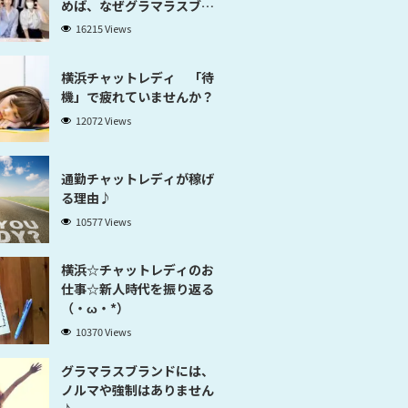
めば、なぜグラマラスブラ
ンド横浜だと稼げるのかが
16215 Views
分かります」
横浜チャットレディ 「待
機」で疲れていませんか？
12072 Views
通勤チャットレディが稼げ
る理由♪
10577 Views
横浜☆チャットレディのお
仕事☆新人時代を振り返る
（・ω・*）
10370 Views
グラマラスブランドには、
ノルマや強制はありません