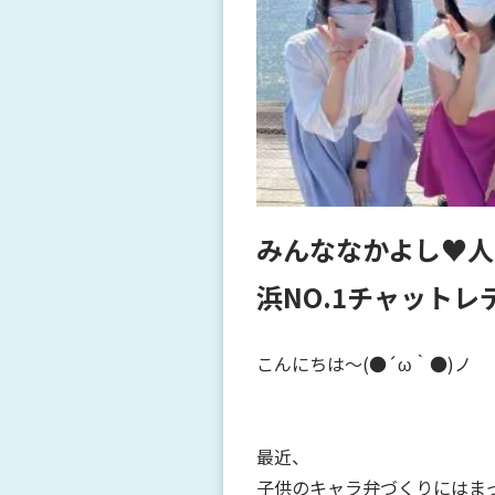
みんななかよし♥人
浜NO.1チャット
こんにちは～(●´ω｀●)ノ
最近、
子供のキャラ弁づくりにはま