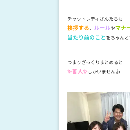
チャットレディさんたちも
挨拶する
ルール
マナ
、
や
当たり前のこと
をちゃんと
つまりざっくりまとめると
✨善人✨
しかいません👍