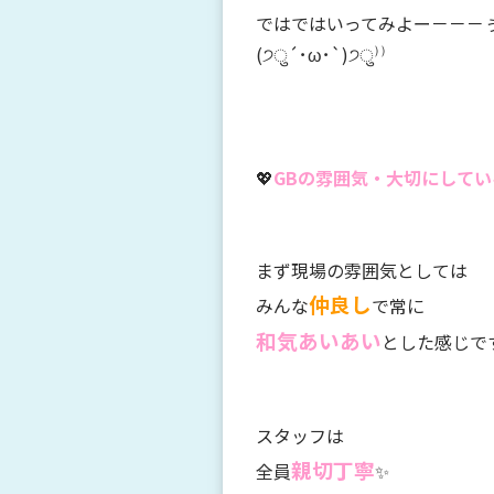
ではではいってみよー－－－
(੭ु´･ω･`)੭ु⁾⁾
💖
GBの雰囲気・大切にしてい
まず現場の雰囲気としては
仲良し
みんな
で常に
和気あいあい
とした感じで
スタッフは
親切丁寧
全員
✨