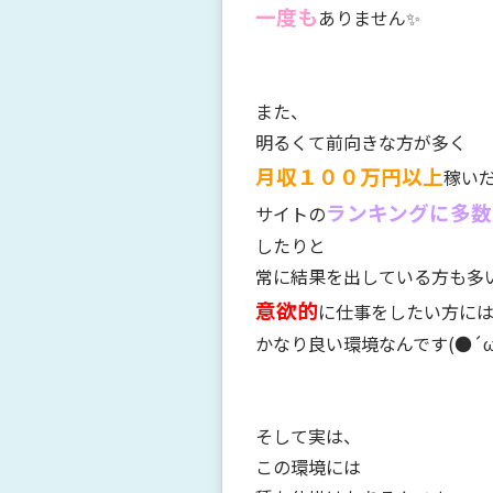
一度も
ありません✨
また、
明るくて前向きな方が多く
月収１００万円以上
稼い
ランキングに多数
サイトの
したりと
常に結果を出している方も多
意欲的
に仕事をしたい方に
かなり良い環境なんです(●´
そして実は、
この環境には