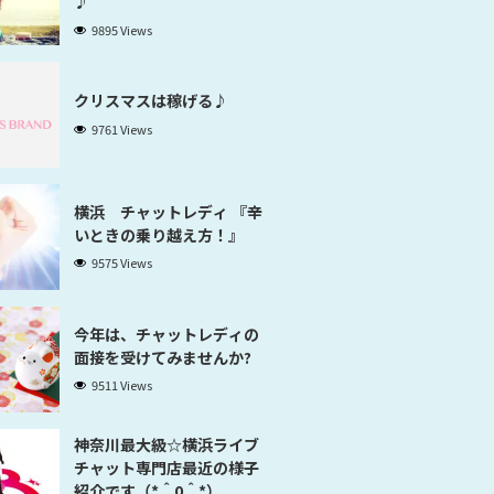
♪
9895 Views
クリスマスは稼げる♪
9761 Views
横浜 チャットレディ 『辛
いときの乗り越え方！』
9575 Views
今年は、チャットレディの
面接を受けてみませんか?
9511 Views
神奈川最大級☆横浜ライブ
チャット専門店最近の様子
紹介です（*＾0＾*）