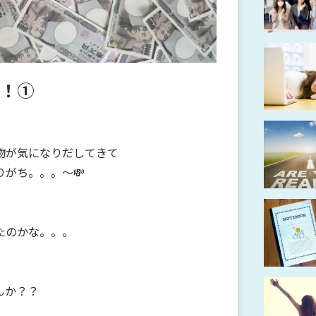
！①
物が気になりだしてきて
がち。。。～💸
たのかな。。。
んか？？