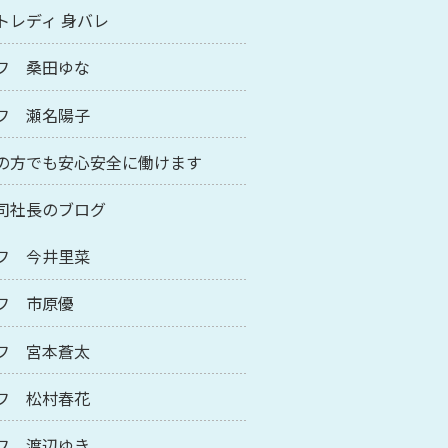
トレディ 身バレ
フ 桑田ゆな
フ 瀬名陽子
の方でも安心安全に働けます
司社長のブログ
フ 今井里菜
フ 市原優
フ 宮本蒼太
フ 松村春花
フ 渡辺ゆき