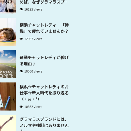
めば、なぜグラマラスブラ
ンド横浜だと稼げるのかが
16195 Views
分かります」
横浜チャットレディ 「待
機」で疲れていませんか？
12067 Views
通勤チャットレディが稼げ
る理由♪
10560 Views
横浜☆チャットレディのお
仕事☆新人時代を振り返る
（・ω・*）
10362 Views
グラマラスブランドには、
ノルマや強制はありません