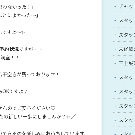
チャッ
思わなかった！」
んとによかった～」
スタッ
んですよ～✨
スタッ
予約状況
ですが……
未経験
既に満室！！
三上誠
若干空きが残っております！
スタッ
もOKですよ♪
スタッ
スタッ
せんのでご安心ください♡
たの新しい一歩にしませんか？✨ ／
スタッ
いできるのを楽しみにお待ちしています
スタッ