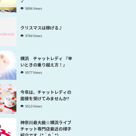
♪
9896 Views
クリスマスは稼げる♪
9764 Views
横浜 チャットレディ 『辛
いときの乗り越え方！』
9577 Views
今年は、チャットレディの
面接を受けてみませんか?
9513 Views
神奈川最大級☆横浜ライブ
チャット専門店最近の様子
紹介です（*＾0＾*）