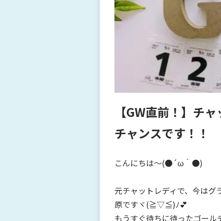
【GW直前！】チャ
チャンスです！！
こんにちは～(●´ω｀●)
元チャットレディで、今はグ
原ですヾ(≧▽≦)ﾉ💕
もうすぐ待ちに待ったゴール