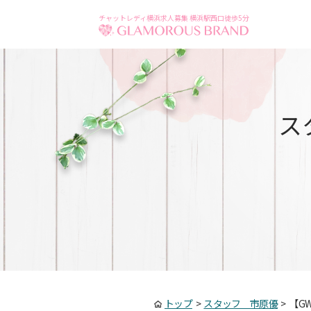
チャットレディ横浜求人募集 横浜駅西口徒歩5分
ス
トップ
>
スタッフ 市原優
>
【G