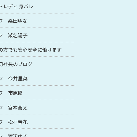
トレディ 身バレ
フ 桑田ゆな
フ 瀬名陽子
の方でも安心安全に働けます
司社長のブログ
フ 今井里菜
フ 市原優
フ 宮本蒼太
フ 松村春花
フ 渡辺ゆき