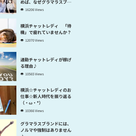
めば、なぜグラマラスブラ
ンド横浜だと稼げるのかが
16206 Views
分かります」
横浜チャットレディ 「待
機」で疲れていませんか？
12070 Views
通勤チャットレディが稼げ
る理由♪
10565 Views
横浜☆チャットレディのお
仕事☆新人時代を振り返る
（・ω・*）
10366 Views
グラマラスブランドには、
ノルマや強制はありません