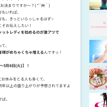
決まりですか～？( *´艸｀)
方もいれば、
方も、きっといらっしゃるはず✨
こそお伝えしたい！
ャットレディを始めるのが激アツで
って、
客様がめちゃくちゃ増える
んですっ！
)～5月6日(火)】！
2(金)にお休みをとる人も多くて、
例年以上の盛り上がりが予想されてますよ
けば、