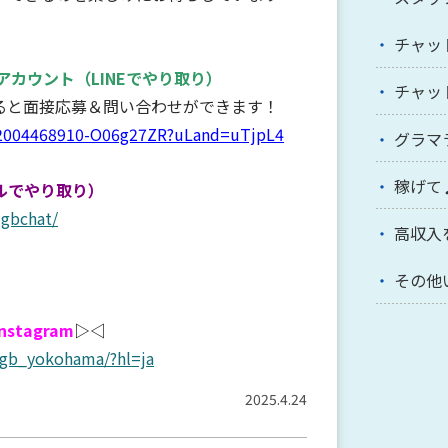
チャッ
Eアカウント
（LINEでやり取り）
チャッ
すると面接応募＆問い合わせができます！
qr/2004468910-O06g27ZR?uLand=uTjpL4
グラマ
稼げて
ルでやり取り）
-gbchat/
高収入
その他
Instagram
▷◁
/gb_yokohama/?hl=ja
2025.4.24