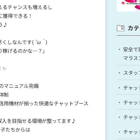
えるチャンスも増えるし
に獲得できる！
う♪
カテ
くしなんです(
´ω｀
)
安全で
り稼げるのかな…？」
マラス
！✨
スタッ
載のマニュアル完備
チャッ
体制
チャッ
配信用機材が揃った快適なチャットブース
チャッ
収入を目指せる環境が整ってます♪
の子たちからは
チャッ