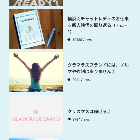
横浜☆チャットレディのお仕事
☆新人時代を振り返る（・ω・
*）
10386 Views
グラマラスブランドには、ノル
マや強制はありません♪
9911 Views
クリスマスは稼げる♪
9787 Views