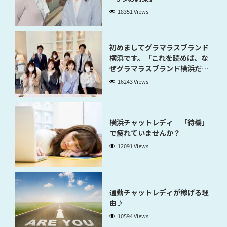
18351 Views
初めましてグラマラスブランド
横浜です。「これを読めば、な
ぜグラマラスブランド横浜だと
稼げるのかが分かります」
16243 Views
横浜チャットレディ 「待機」
で疲れていませんか？
12091 Views
通勤チャットレディが稼げる理
由♪
10594 Views