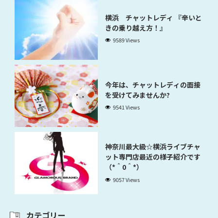
横浜 チャットレディ 『辛いと
きの乗り越え方！』
9589 Views
今年は、チャットレディの面接
を受けてみませんか?
9541 Views
神奈川最大級☆横浜ライブチャ
ット専門店最近の様子紹介です
（*＾0＾*）
9057 Views
カテゴリー