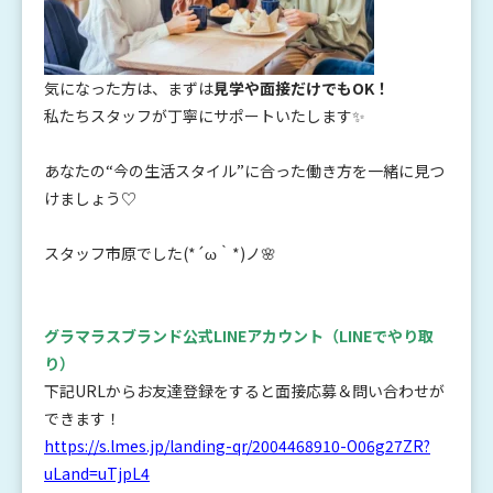
気になった方は、まずは
見学や面接だけでもOK！
私たちスタッフが丁寧にサポートいたします✨
あなたの“今の生活スタイル”に合った働き方を一緒に見つ
けましょう♡
スタッフ市原でした(*´ω｀*)ノ🌸
グラマラスブランド公式LINEアカウント
（LINEでやり取
り）
下記URLからお友達登録をすると面接応募＆問い合わせが
できます！
https://s.lmes.jp/landing-qr/2004468910-O06g27ZR?
uLand=uTjpL4