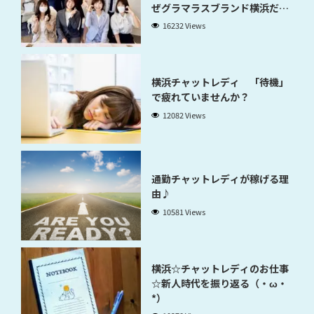
ぜグラマラスブランド横浜だと
稼げるのかが分かります」
16232 Views
横浜チャットレディ 「待機」
で疲れていませんか？
12082 Views
通勤チャットレディが稼げる理
由♪
10581 Views
横浜☆チャットレディのお仕事
☆新人時代を振り返る（・ω・
*）