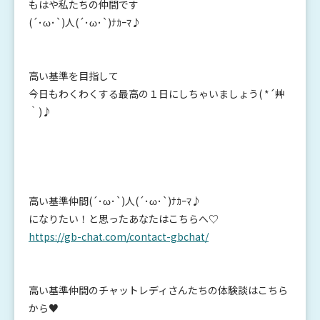
もはや私たちの仲間です
(´･ω･`)人(´･ω･`)ﾅｶｰﾏ♪
高い基準を目指して
今日もわくわくする最高の１日にしちゃいましょう( *´艸
｀)♪
高い基準仲間(´･ω･`)人(´･ω･`)ﾅｶｰﾏ♪
になりたい！と思ったあなたはこちらへ♡
https://gb-chat.com/contact-gbchat/
高い基準仲間のチャットレディさんたちの体験談はこちら
から♥