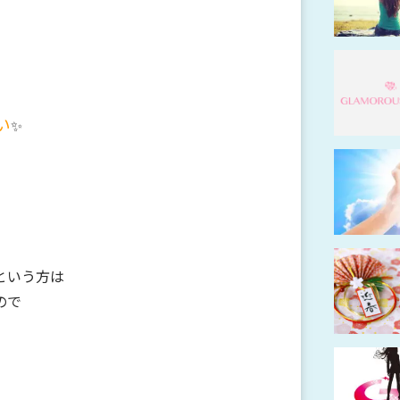
い
✨
という方は
ので