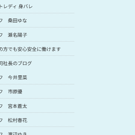
トレディ 身バレ
フ 桑田ゆな
フ 瀬名陽子
の方でも安心安全に働けます
司社長のブログ
フ 今井里菜
フ 市原優
フ 宮本蒼太
フ 松村春花
フ 渡辺ゆき