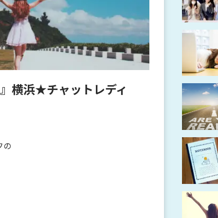
♪』横浜★チャットレディ
フの