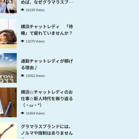
めば、なぜグラマラスブラ
ンド横浜だと稼げるのかが
16199 Views
分かります」
横浜チャットレディ 「待
機」で疲れていませんか？
12070 Views
通勤チャットレディが稼げ
る理由♪
10562 Views
横浜☆チャットレディのお
仕事☆新人時代を振り返る
（・ω・*）
10364 Views
グラマラスブランドには、
ノルマや強制はありません