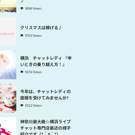
♪
9896 Views
クリスマスは稼げる♪
9763 Views
横浜 チャットレディ 『辛
いときの乗り越え方！』
9576 Views
今年は、チャットレディの
面接を受けてみませんか?
9512 Views
神奈川最大級☆横浜ライブ
チャット専門店最近の様子
紹介です（*＾0＾*）