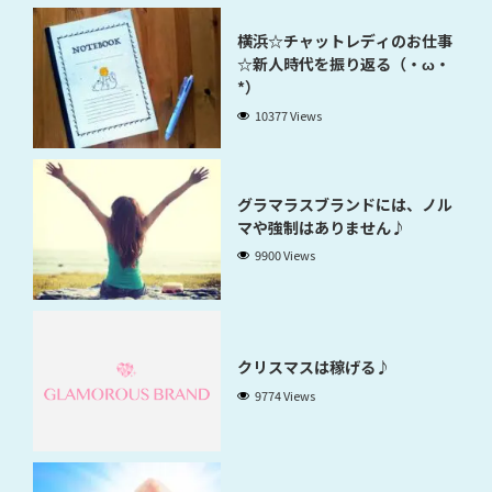
横浜☆チャットレディのお仕事
☆新人時代を振り返る（・ω・
*）
10377 Views
グラマラスブランドには、ノル
マや強制はありません♪
9900 Views
クリスマスは稼げる♪
9774 Views