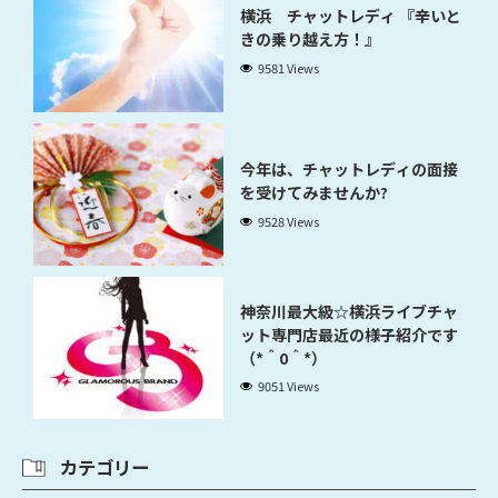
横浜 チャットレディ 『辛いと
きの乗り越え方！』
9581 Views
今年は、チャットレディの面接
を受けてみませんか?
9528 Views
神奈川最大級☆横浜ライブチャ
ット専門店最近の様子紹介です
（*＾0＾*）
9051 Views
カテゴリー