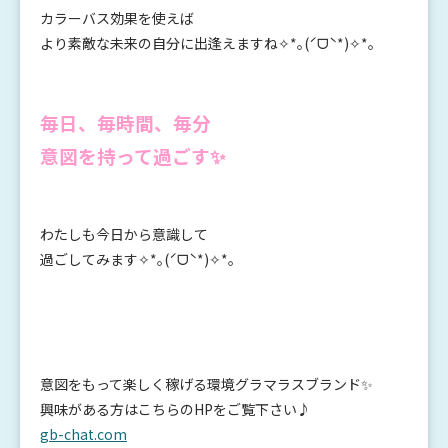
カラーバス効果を使えば
より素敵な未来の自分に出逢えますね✧*｡(ˊᗜˋ*)✧*｡
毎日、毎時間、毎分
意図を持って過ごす✨
わたしも今日から意識して
過ごしてみます✧*｡(ˊᗜˋ*)✧*｡
意図をもって楽しく稼げる環境グラマラスブランド✨
興味がある方はこちらのHPをご覧下さい♪
gb-chat.com