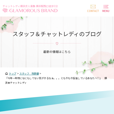
チャットレディ横浜求人募集 横浜駅西口徒歩5分
CONTACT
MENU
スタッフ＆チャットレディのブログ
最新の情報はこちら
トップ
>
スタッフ 市原優
>
『今年一年特になにもしてない気がするなぁ。。。ともやもや反省しているあなたへ♡』 横
浜★チャットレディ