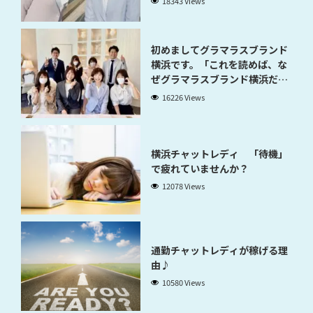
18343 Views
初めましてグラマラスブランド
横浜です。「これを読めば、な
ぜグラマラスブランド横浜だと
稼げるのかが分かります」
16226 Views
横浜チャットレディ 「待機」
で疲れていませんか？
12078 Views
通勤チャットレディが稼げる理
由♪
10580 Views