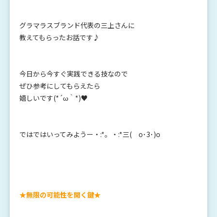
グラマラスブランド代表の三上さんに
教えてもらったお話です♪
今日から今すぐ実践できる技なので
ぜひ参考にしてもらえたら
嬉しいです(*´ω｀*)♥
ではではいってみようー・:*。・:*三( o･3･)o
★無限の可能性を開く鍵★