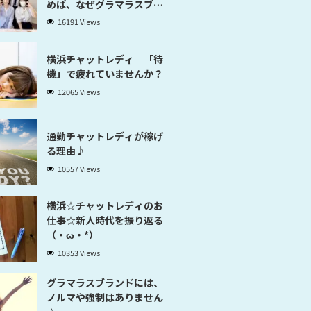
めば、なぜグラマラスブラ
ンド横浜だと稼げるのかが
16191 Views
分かります」
横浜チャットレディ 「待
機」で疲れていませんか？
12065 Views
通勤チャットレディが稼げ
る理由♪
10557 Views
横浜☆チャットレディのお
仕事☆新人時代を振り返る
（・ω・*）
10353 Views
グラマラスブランドには、
ノルマや強制はありません