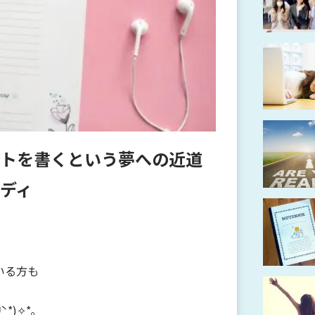
トを書くという夢への近道
レディ
いる方も
*)✧*｡