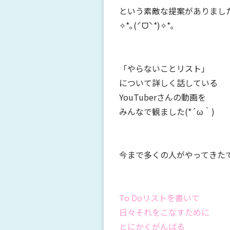
という素敵な提案がありまし
✧*｡(ˊᗜˋ*)✧*｡
「やらないことリスト」
について詳しく話している
YouTuberさんの動画を
みんなで観ました(*´ω｀)
今まで多くの人がやってきた
To Doリストを書いて
日々それをこなすために
とにかくがんばる