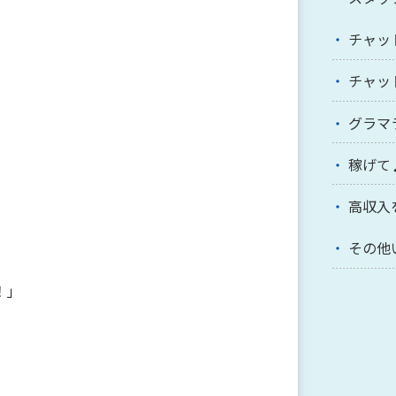
チャッ
チャッ
グラマ
稼げて
高収入
その他
！」