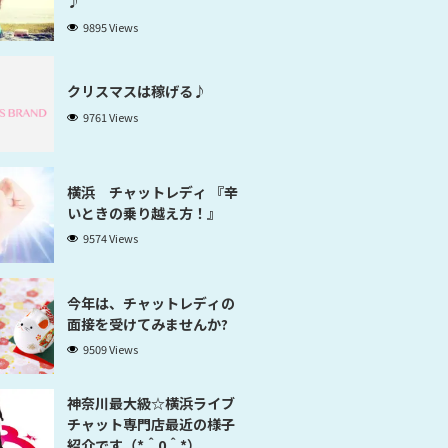
♪
9895 Views
クリスマスは稼げる♪
9761 Views
横浜 チャットレディ 『辛
いときの乗り越え方！』
9574 Views
今年は、チャットレディの
面接を受けてみませんか?
9509 Views
神奈川最大級☆横浜ライブ
チャット専門店最近の様子
紹介です（*＾0＾*）