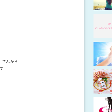
上さんから
て
」