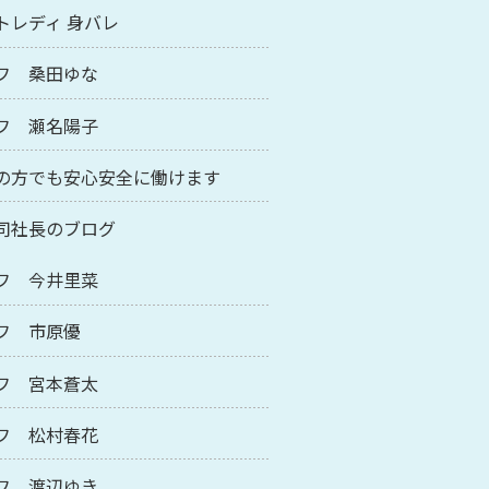
トレディ 身バレ
フ 桑田ゆな
フ 瀬名陽子
の方でも安心安全に働けます
司社長のブログ
フ 今井里菜
フ 市原優
フ 宮本蒼太
フ 松村春花
フ 渡辺ゆき