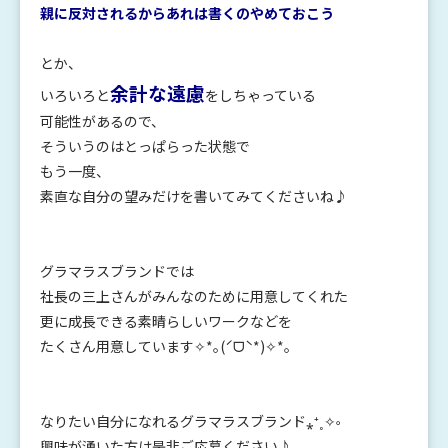
親に反対されるからあれは書くのやめておこう
とか、
余計な遠慮
いろいろと
をしちゃっている
可能性があるので、
そういうのはとっぱらった状態で
もう一度、
素直な自分の望みだけを書いてみてくださいね♪
グラマラスブランドでは
社長の三上さんがみんなのために用意してくれた
更に成長できる素晴らしいワークなどを
たくさん用意しています✧*｡(ˊᗜˋ*)✧*｡
なりたい自分になれるグラマラスブランド⁎⁺˳✧༚
興味が湧いた方は是非ご応募ください♪