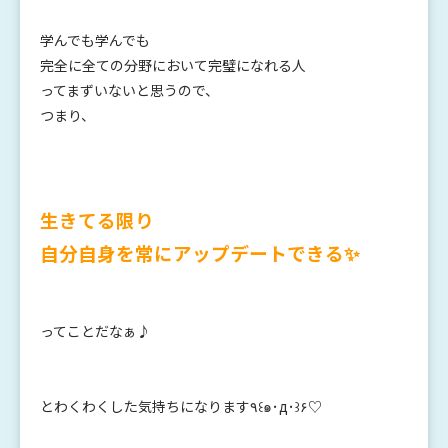
学んでも学んでも
完全に全ての分野において完璧になれる人
ってまずいないと思うので、
つまり、
生きてる限り
自分自身を常にアップデートできる✨
ってことだなぁ♪
と
わくわくした気持ちになります٩꒰๑･д･꒱۶♡