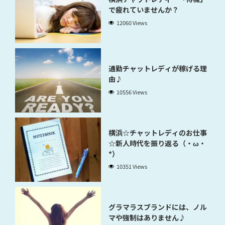
で疲れていませんか？
12060 Views
通勤チャットレディが稼げる理
由♪
10556 Views
横浜☆チャットレディのお仕事
☆新人時代を振り返る（・ω・
*）
10351 Views
グラマラスブランドには、ノル
マや強制はありません♪