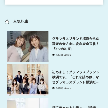
人気記事
グラマラスブランド横浜から応
募者の皆さまに安心安全宣言！
「5つの約束」
18231 Views
初めましてグラマラスブランド
横浜です。「これを読めば、な
ぜグラマラスブランド横浜だと
稼げるのかが分かります」
16188 Views
横浜チャットレディ 「待機」