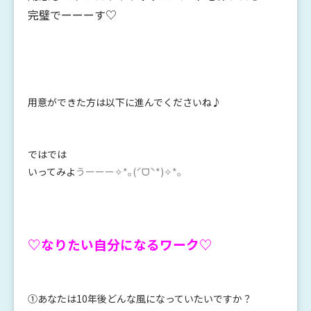
完璧でーーーす♡
用意ができた方は以下に進んでくださいね♪
ではでは
いってみよ
うーーー✧*｡(ˊᗜˋ*)✧*｡
♡なりたい自分になるワーク♡
①あなたは10年後どんな風になっていたいですか？