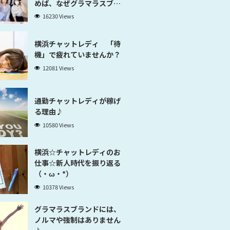
めば、なぜグラマラスブラ
ンド横浜だと稼げるのかが
16230 Views
分かります」
横浜チャットレディ 「待
機」で疲れていませんか？
12081 Views
通勤チャットレディが稼げ
る理由♪
10580 Views
横浜☆チャットレディのお
仕事☆新人時代を振り返る
（・ω・*）
10378 Views
グラマラスブランドには、
ノルマや強制はありません