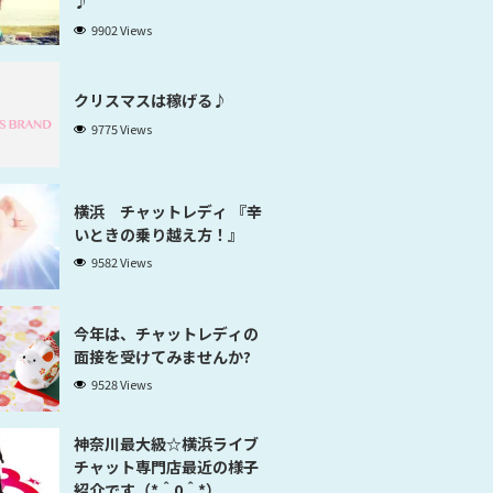
♪
9902 Views
クリスマスは稼げる♪
9775 Views
横浜 チャットレディ 『辛
いときの乗り越え方！』
9582 Views
今年は、チャットレディの
面接を受けてみませんか?
9528 Views
神奈川最大級☆横浜ライブ
チャット専門店最近の様子
紹介です（*＾0＾*）