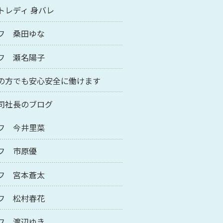
トレディ 身バレ
フ 桑田ゆな
フ 瀬名陽子
の方でも安心安全に働けます
司社長のブログ
フ 今井里菜
フ 市原優
フ 宮本蒼太
フ 松村春花
フ 渡辺ゆき