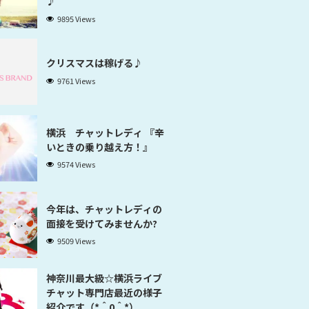
♪
9895 Views
クリスマスは稼げる♪
9761 Views
横浜 チャットレディ 『辛
いときの乗り越え方！』
9574 Views
今年は、チャットレディの
面接を受けてみませんか?
9509 Views
神奈川最大級☆横浜ライブ
チャット専門店最近の様子
紹介です（*＾0＾*）