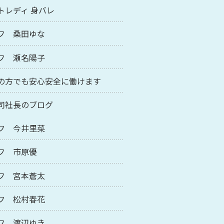
トレディ 身バレ
フ 桑田ゆな
フ 瀬名陽子
の方でも安心安全に働けます
司社長のブログ
フ 今井里菜
フ 市原優
フ 宮本蒼太
フ 松村春花
フ 渡辺ゆき