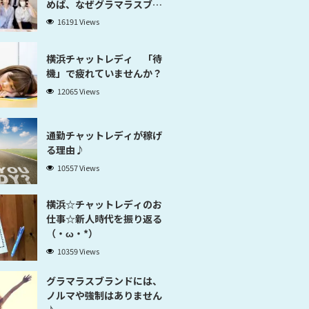
めば、なぜグラマラスブラ
ンド横浜だと稼げるのかが
16191 Views
分かります」
横浜チャットレディ 「待
機」で疲れていませんか？
12065 Views
通勤チャットレディが稼げ
る理由♪
10557 Views
横浜☆チャットレディのお
仕事☆新人時代を振り返る
（・ω・*）
10359 Views
グラマラスブランドには、
ノルマや強制はありません