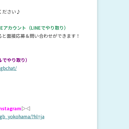
ください♪
NEアカウント
（LINEでやり取り）
すると面接応募＆問い合わせができます！
ルでやり取り）
-gbchat/
Instagram
▷◁
/gb_yokohama/?hl=ja