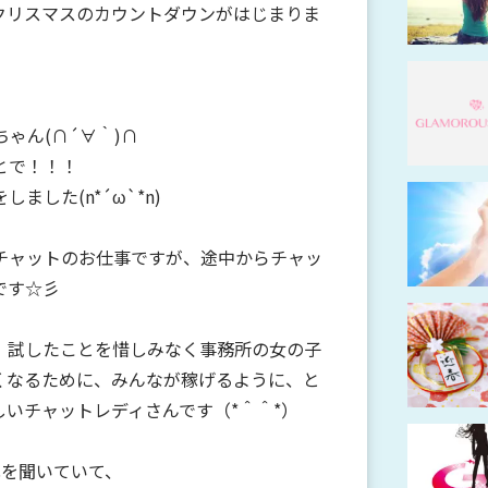
クリスマスのカウントダウンがはじまりま
ゃん(∩´∀｀)∩
とで！！！
した(n*´ω`*n)
チャットのお仕事ですが、途中からチャッ
です☆彡
、試したことを惜しみなく事務所の女の子
くなるために、みんなが稼げるように、と
いチャットレディさんです（*＾＾*）
化を聞いていて、