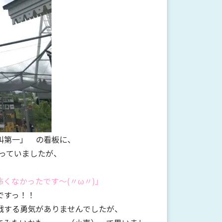
叫第一」 の看板に、
っていましたが、
くなかったです～(〃ω〃)」
ですっ！！
戦する勇気がありませんでしたが、