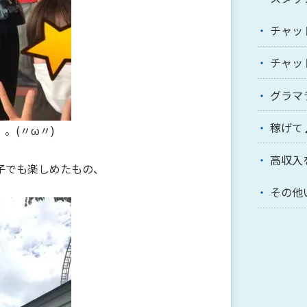
チャッ
チャッ
グラマ
稼げて
。(〃ω〃)
高収入
子でも楽しめたもの、
その他