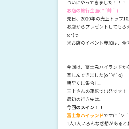
ついにやってきました！！！
お店の旅行企画( *´艸｀)
先日、2020年の売上トップ
お店からプレゼントしてもらえ
ω･)っ
※お店のイベント参加は、全て自由
今回は、富士急ハイランドか
楽しんできました(о´∀`о)
朝早くに集合し、
三上さんの運転で出発です！
最初の行き先は、
今回のメイン！！
富士急ハイランド
です(=´∀｀
1人1人いろんな感想があると