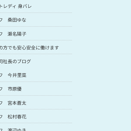
トレディ 身バレ
フ 桑田ゆな
フ 瀬名陽子
の方でも安心安全に働けます
司社長のブログ
フ 今井里菜
フ 市原優
フ 宮本蒼太
フ 松村春花
フ 渡辺ゆき