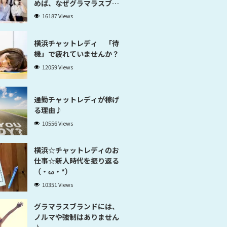
めば、なぜグラマラスブラ
ンド横浜だと稼げるのかが
16187 Views
分かります」
横浜チャットレディ 「待
機」で疲れていませんか？
12059 Views
通勤チャットレディが稼げ
る理由♪
10556 Views
横浜☆チャットレディのお
仕事☆新人時代を振り返る
（・ω・*）
10351 Views
グラマラスブランドには、
ノルマや強制はありません