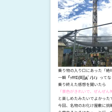
乗り物の入り口にあった「絶
一瞬
「ｯ!!!Σ(ll||дﾟﾉ)ﾉ」
ってな
乗り終えた感想を聞いたら
「景色がきれいで、ぜんぜん怖
と楽しめたみたいでよかった
今回、名物のお化け屋敷に挑