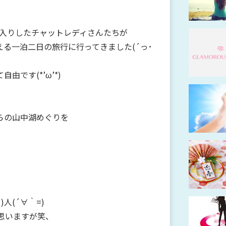
10入りしたチャットレディさんたちが
る一泊二日の旅行に行ってきました(´っ･
です(*’ω’*)
らの山中湖めぐりを
)人(´∀｀=)
思いますが笑、