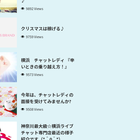
♪
9892 Views
クリスマスは稼げる♪
9759 Views
横浜 チャットレディ 『辛
いときの乗り越え方！』
9573 Views
今年は、チャットレディの
面接を受けてみませんか?
9508 Views
神奈川最大級☆横浜ライブ
チャット専門店最近の様子
紹介です（*＾0＾*）