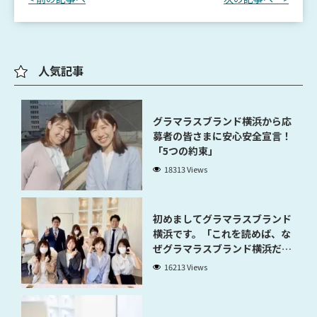
人気記事
グラマラスブランド横浜から応
募者の皆さまに安心安全宣言！
「5つの約束」
18313 Views
初めましてグラマラスブランド
横浜です。「これを読めば、な
ぜグラマラスブランド横浜だと
稼げるのかが分かります」
16213 Views