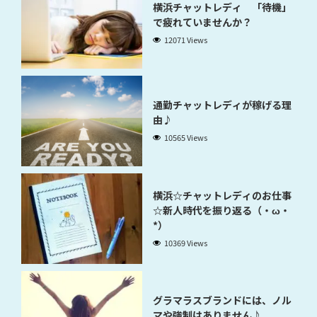
横浜チャットレディ 「待機」
で疲れていませんか？
12071 Views
通勤チャットレディが稼げる理
由♪
10565 Views
横浜☆チャットレディのお仕事
☆新人時代を振り返る（・ω・
*）
10369 Views
グラマラスブランドには、ノル
マや強制はありません♪