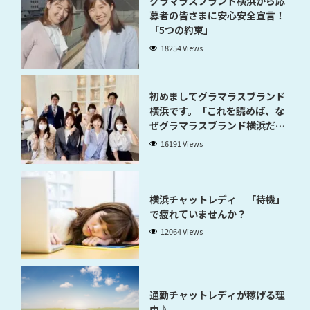
グラマラスブランド横浜から応
募者の皆さまに安心安全宣言！
「5つの約束」
18254 Views
初めましてグラマラスブランド
横浜です。「これを読めば、な
ぜグラマラスブランド横浜だと
稼げるのかが分かります」
16191 Views
横浜チャットレディ 「待機」
で疲れていませんか？
12064 Views
通勤チャットレディが稼げる理
由♪