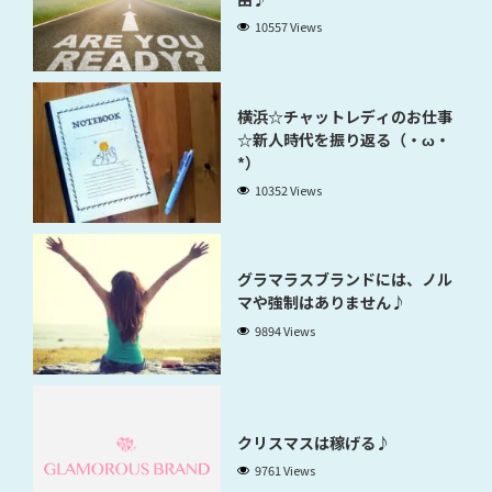
10557 Views
横浜☆チャットレディのお仕事
☆新人時代を振り返る（・ω・
*）
10352 Views
グラマラスブランドには、ノル
マや強制はありません♪
9894 Views
クリスマスは稼げる♪
9761 Views