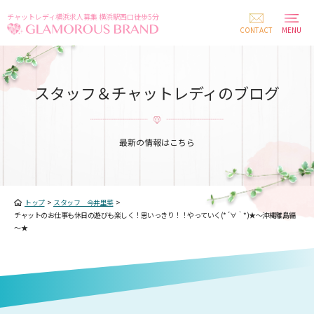
チャットレディ横浜求人募集 横浜駅西口徒歩5分
CONTACT
MENU
スタッフ＆チャットレディのブログ
最新の情報はこちら
トップ
>
スタッフ 今井里菜
>
チャットのお仕事も休日の遊びも楽しく！思いっきり！！やっていく(*´∀｀*)★～沖縄離島編
～★