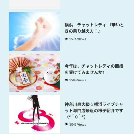
横浜 チャットレディ 『辛いと
きの乗り越え方！』
9574 Views
今年は、チャットレディの面接
を受けてみませんか?
9509 Views
神奈川最大級☆横浜ライブチャ
ット専門店最近の様子紹介です
（*＾0＾*）
9043 Views