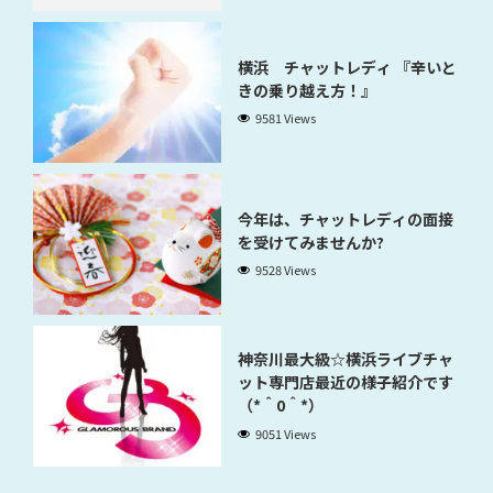
横浜 チャットレディ 『辛いと
きの乗り越え方！』
9581 Views
今年は、チャットレディの面接
を受けてみませんか?
9528 Views
神奈川最大級☆横浜ライブチャ
ット専門店最近の様子紹介です
（*＾0＾*）
9051 Views