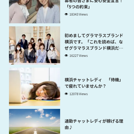
募者の皆さまに安心安全宣言！
「5つの約束」
18343 Views
初めましてグラマラスブランド
横浜です。「これを読めば、な
ぜグラマラスブランド横浜だと
稼げるのかが分かります」
16227 Views
横浜チャットレディ 「待機」
で疲れていませんか？
12078 Views
通勤チャットレディが稼げる理
由♪