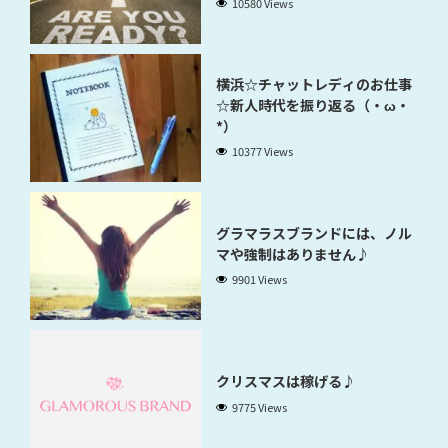
10580 Views
横浜☆チャットレディのお仕事
☆新人時代を振り返る（・ω・
*）
10377 Views
グラマラスブランドには、ノル
マや強制はありません♪
9901 Views
クリスマスは稼げる♪
9775 Views