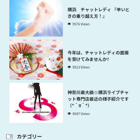
横浜 チャットレディ 『辛いと
きの乗り越え方！』
9576 Views
今年は、チャットレディの面接
を受けてみませんか?
9513 Views
神奈川最大級☆横浜ライブチャ
ット専門店最近の様子紹介です
（*＾0＾*）
9047 Views
カテゴリー