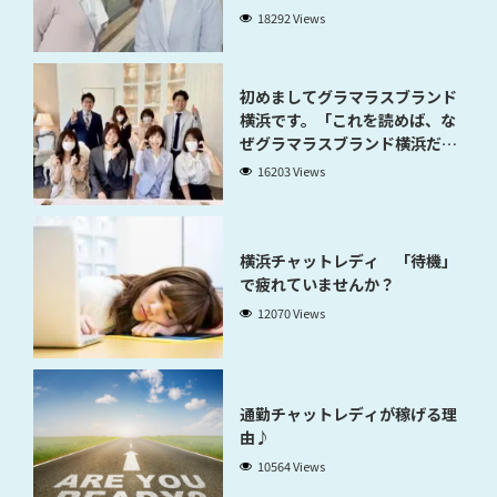
18292 Views
初めましてグラマラスブランド
横浜です。「これを読めば、な
ぜグラマラスブランド横浜だと
稼げるのかが分かります」
16203 Views
横浜チャットレディ 「待機」
で疲れていませんか？
12070 Views
通勤チャットレディが稼げる理
由♪
10564 Views