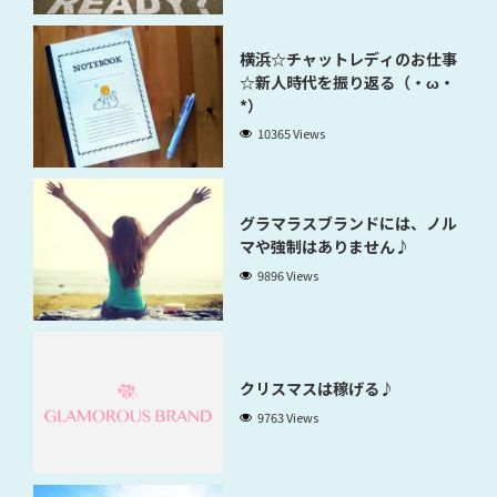
横浜☆チャットレディのお仕事
☆新人時代を振り返る（・ω・
*）
10365 Views
グラマラスブランドには、ノル
マや強制はありません♪
9896 Views
クリスマスは稼げる♪
9763 Views