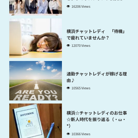
稼げるのかが分かります」
16206 Views
横浜チャットレディ 「待機」
で疲れていませんか？
12070 Views
通勤チャットレディが稼げる理
由♪
10565 Views
横浜☆チャットレディのお仕事
☆新人時代を振り返る（・ω・
*）
10366 Views