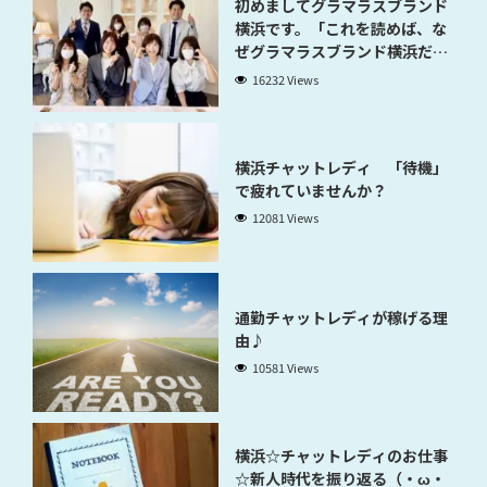
初めましてグラマラスブランド
横浜です。「これを読めば、な
ぜグラマラスブランド横浜だと
稼げるのかが分かります」
16232 Views
横浜チャットレディ 「待機」
で疲れていませんか？
12081 Views
通勤チャットレディが稼げる理
由♪
10581 Views
横浜☆チャットレディのお仕事
☆新人時代を振り返る（・ω・