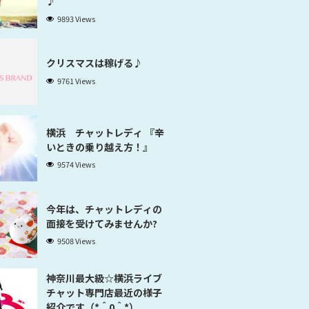
♪
9893 Views
クリスマスは稼げる♪
9761 Views
横浜 チャットレディ 『辛
いときの乗り越え方！』
9574 Views
今年は、チャットレディの
面接を受けてみませんか?
9508 Views
神奈川最大級☆横浜ライブ
チャット専門店最近の様子
紹介です（*＾0＾*）