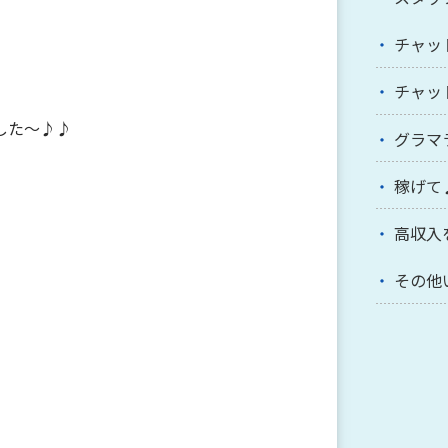
チャッ
チャッ
した～♪♪
グラマ
稼げて
高収入
その他