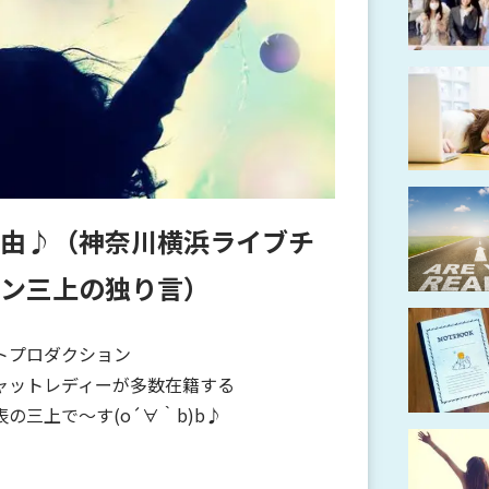
由♪（神奈川横浜ライブチ
ン三上の独り言）
トプロダクション
ャットレディーが多数在籍する
の三上で～す(o´∀｀b)b♪