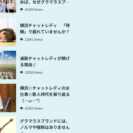
めば、なぜグラマラスブラ
ンド横浜だと稼げるのかが
16189 Views
分かります」
横浜チャットレディ 「待
機」で疲れていませんか？
12061 Views
通勤チャットレディが稼げ
る理由♪
10556 Views
横浜☆チャットレディのお
仕事☆新人時代を振り返る
（・ω・*）
10352 Views
グラマラスブランドには、
ノルマや強制はありません