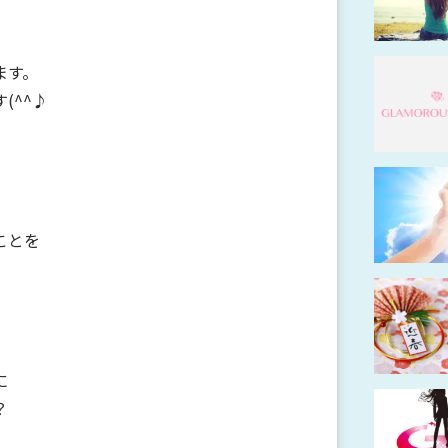
ます。
(^^♪
ことを
に
？