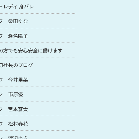
トレディ 身バレ
フ 桑田ゆな
フ 瀬名陽子
の方でも安心安全に働けます
司社長のブログ
フ 今井里菜
フ 市原優
フ 宮本蒼太
フ 松村春花
フ 渡辺ゆき