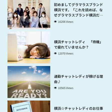
初めましてグラマラスブランド
横浜です。「これを読めば、な
ぜグラマラスブランド横浜だと
稼げるのかが分かります」
16206 Views
横浜チャットレディ 「待機」
で疲れていませんか？
12070 Views
通勤チャットレディが稼げる理
由♪
10565 Views
横浜☆チャットレディのお仕事