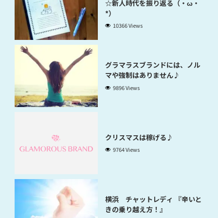
☆新人時代を振り返る（・ω・
*）
10366 Views
グラマラスブランドには、ノル
マや強制はありません♪
9896 Views
クリスマスは稼げる♪
9764 Views
横浜 チャットレディ 『辛いと
きの乗り越え方！』