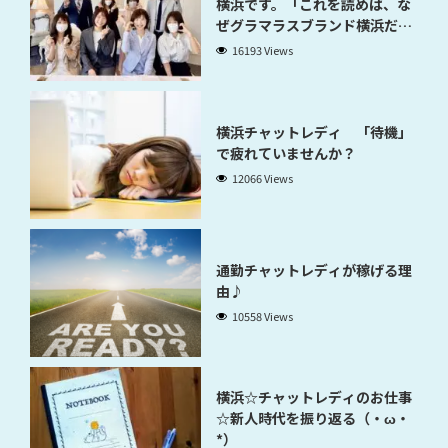
横浜です。「これを読めば、な
ぜグラマラスブランド横浜だと
稼げるのかが分かります」
16193 Views
横浜チャットレディ 「待機」
で疲れていませんか？
12066 Views
通勤チャットレディが稼げる理
由♪
10558 Views
横浜☆チャットレディのお仕事
☆新人時代を振り返る（・ω・
*）