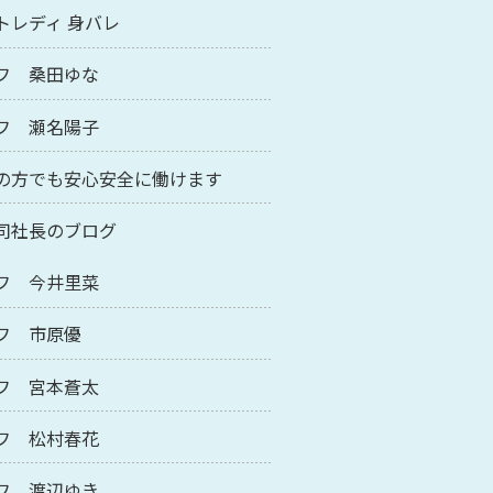
トレディ 身バレ
フ 桑田ゆな
フ 瀬名陽子
の方でも安心安全に働けます
司社長のブログ
フ 今井里菜
フ 市原優
フ 宮本蒼太
フ 松村春花
フ 渡辺ゆき