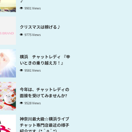
♪
9901 Views
クリスマスは稼げる♪
9775 Views
横浜 チャットレディ 『辛
いときの乗り越え方！』
9581 Views
今年は、チャットレディの
面接を受けてみませんか?
9528 Views
神奈川最大級☆横浜ライブ
チャット専門店最近の様子
紹介です（*＾0＾*）