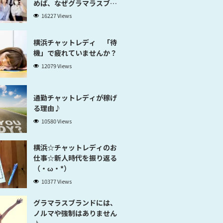
めば、なぜグラマラスブラ
ンド横浜だと稼げるのかが
16227 Views
分かります」
横浜チャットレディ 「待
機」で疲れていませんか？
12079 Views
通勤チャットレディが稼げ
る理由♪
10580 Views
横浜☆チャットレディのお
仕事☆新人時代を振り返る
（・ω・*）
10377 Views
グラマラスブランドには、
ノルマや強制はありません