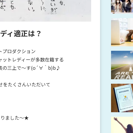
ディ適正は？
トプロダクション
ャットレディーが多数在籍する
の三上で～す(o´∀｀b)b♪
わせをたくさんいただいて
ありました～★