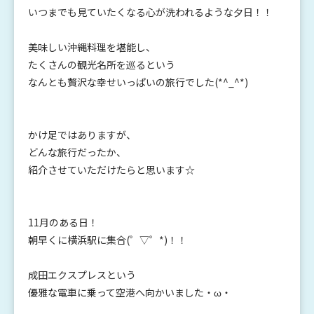
いつまでも見ていたくなる心が洗われるような夕日！！
美味しい沖縄料理を堪能し、
たくさんの観光名所を巡るという
なんとも贅沢な幸せいっぱいの旅行でした(*^_^*)
かけ足ではありますが、
どんな旅行だったか、
紹介させていただけたらと思います☆
11月のある日！
朝早くに横浜駅に集合(゜▽゜*)！！
成田エクスプレスという
優雅な電車に乗って空港へ向かいました・ω・