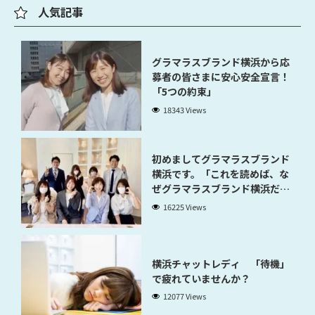
人気記事
グラマラスブランド横浜から応
募者の皆さまに安心安全宣言！
「5つの約束」
18343 Views
初めましてグラマラスブランド
横浜です。「これを読めば、な
ぜグラマラスブランド横浜だと
稼げるのかが分かります」
16225 Views
横浜チャットレディ 「待機」
で疲れていませんか？
12077 Views