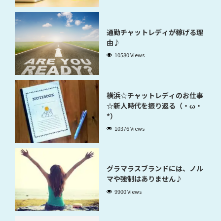
通勤チャットレディが稼げる理
由♪
10580 Views
横浜☆チャットレディのお仕事
☆新人時代を振り返る（・ω・
*）
10376 Views
グラマラスブランドには、ノル
マや強制はありません♪
9900 Views