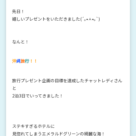
先日！
嬉しいプレゼントをいただきました(´｡•ㅅ•｡`)
なんと！
沖
縄
旅
行
！！
旅行プレゼント企画の目標を達成したチャットレディさん
と
2泊3日でいってきました！
ステキすぎるホテルに
見惚れてしまうエメラルドグリーンの綺麗な海！