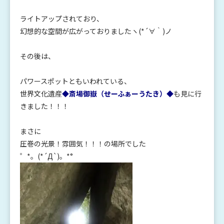
ライトアップされており、
幻想的な空間が広がっておりましたヽ(*´∀｀)ノ
その後は、
パワースポットともいわれている、
世界文化遺産
◆斎場御嶽（せーふぁーうたき）◆
も見に行
きました！！！
まさに
圧巻の光景！雰囲気！！！の場所でした
゜*。(*´Д`)。*°