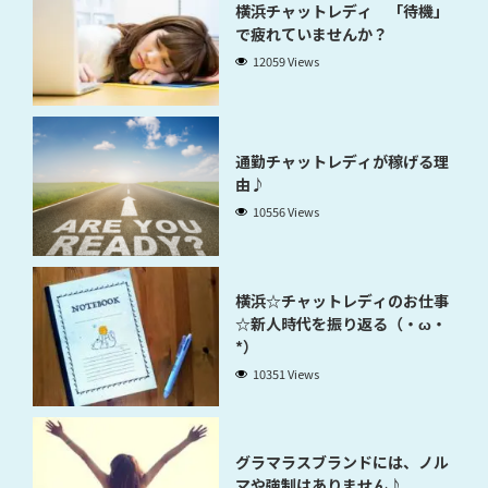
横浜チャットレディ 「待機」
で疲れていませんか？
12059 Views
通勤チャットレディが稼げる理
由♪
10556 Views
横浜☆チャットレディのお仕事
☆新人時代を振り返る（・ω・
*）
10351 Views
グラマラスブランドには、ノル
マや強制はありません♪