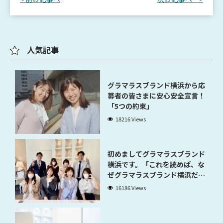
人気記事
グラマラスブランド横浜から応
募者の皆さまに安心安全宣言！
「5つの約束」
18216 Views
初めましてグラマラスブランド
横浜です。「これを読めば、な
ぜグラマラスブランド横浜だと
稼げるのかが分かります」
16186 Views