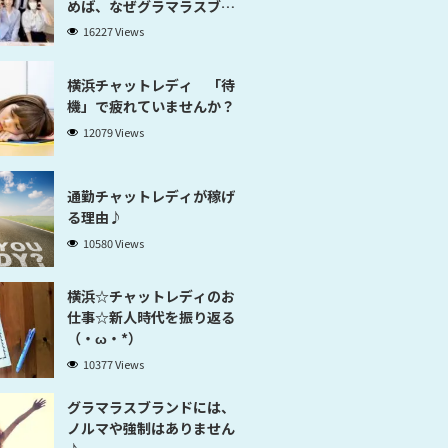
めば、なぜグラマラスブラ
ンド横浜だと稼げるのかが
16227 Views
分かります」
横浜チャットレディ 「待
機」で疲れていませんか？
12079 Views
通勤チャットレディが稼げ
る理由♪
10580 Views
横浜☆チャットレディのお
仕事☆新人時代を振り返る
（・ω・*）
10377 Views
グラマラスブランドには、
ノルマや強制はありません