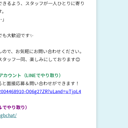
できるよう、スタッフが一人ひとりに寄り
す。
…」
でも大歓迎です✨
んので、お気軽にお問い合わせください。
スタッフ一同、楽しみにしております😊
Eアカウント
（LINEでやり取り）
すると面接応募＆問い合わせができます！
qr/2004468910-O06g27ZR?uLand=uTjpL4
ルでやり取り）
-gbchat/