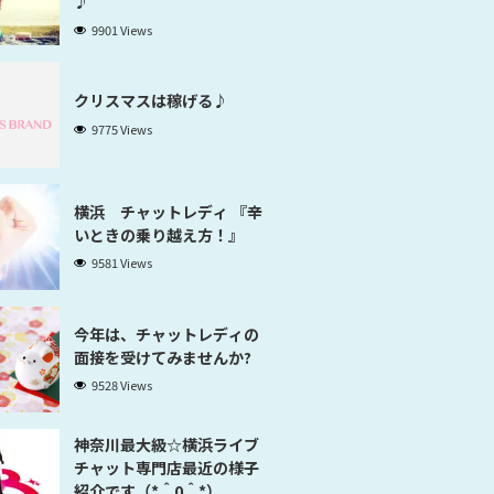
♪
9901 Views
クリスマスは稼げる♪
9775 Views
横浜 チャットレディ 『辛
いときの乗り越え方！』
9581 Views
今年は、チャットレディの
面接を受けてみませんか?
9528 Views
神奈川最大級☆横浜ライブ
チャット専門店最近の様子
紹介です（*＾0＾*）