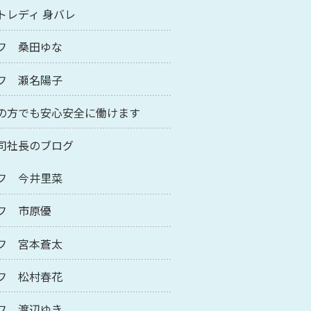
トレディ 身バレ
フ 桑田ゆな
フ 瀬名陽子
の方でも安心安全に働けます
司社長のブログ
フ 今井里菜
フ 市原優
フ 宮本蒼太
フ 松村春花
フ 渡辺ゆき