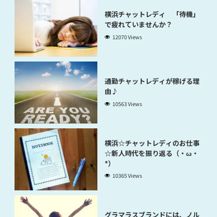
横浜チャットレディ 「待機」
で疲れていませんか？
12070 Views
通勤チャットレディが稼げる理
由♪
10563 Views
横浜☆チャットレディのお仕事
☆新人時代を振り返る（・ω・
*）
10365 Views
グラマラスブランドには、ノル