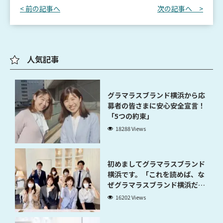
< 前の記事へ
次の記事へ >
人気記事
グラマラスブランド横浜から応
募者の皆さまに安心安全宣言！
「5つの約束」
18288 Views
初めましてグラマラスブランド
横浜です。「これを読めば、な
ぜグラマラスブランド横浜だと
稼げるのかが分かります」
16202 Views