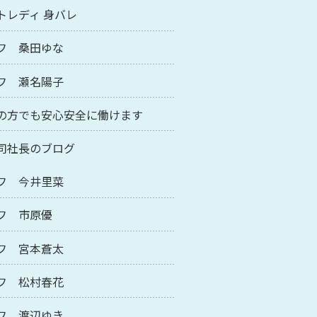
トレディ 身バレ
フ 桑田ゆな
フ 瀬名陽子
の方でも安心安全に働けます
司社長のブログ
フ 今井里菜
フ 市原優
フ 宮本蒼太
フ 松村春花
フ 渡辺ゆき