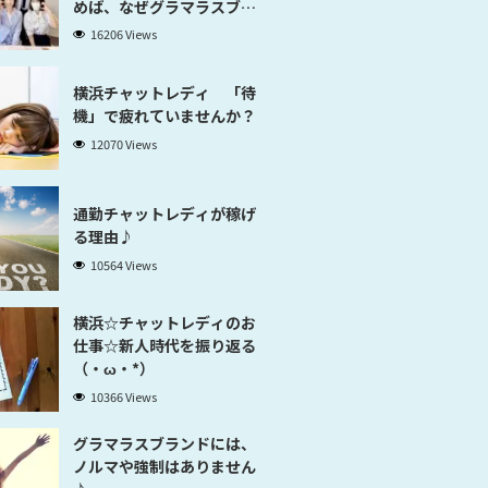
めば、なぜグラマラスブラ
ンド横浜だと稼げるのかが
16206 Views
分かります」
横浜チャットレディ 「待
機」で疲れていませんか？
12070 Views
通勤チャットレディが稼げ
る理由♪
10564 Views
横浜☆チャットレディのお
仕事☆新人時代を振り返る
（・ω・*）
10366 Views
グラマラスブランドには、
ノルマや強制はありません