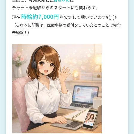
実際に、
今月入所した
Mちゃん
は
チャット未経験からのスタートにも関わらず、
時給約7,000円
現在
を安定して稼いでいます٩( ¨̮ )۶
（ちなみに前職は、医療事務の受付をしていたとのことで完全
未経験！）