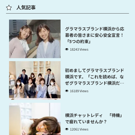
人気記事
グラマラスブランド横浜から応
募者の皆さまに安心安全宣言！
「5つの約束」
18243 Views
初めましてグラマラスブランド
横浜です。「これを読めば、な
ぜグラマラスブランド横浜だと
稼げるのかが分かります」
16189 Views
横浜チャットレディ 「待機」
で疲れていませんか？
12061 Views