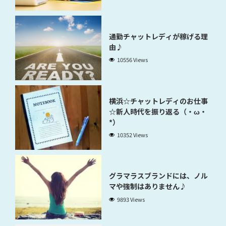
通勤チャットレディが稼げる理
由♪
10556 Views
横浜☆チャットレディのお仕事
☆新人時代を振り返る（・ω・
*）
10352 Views
グラマラスブランドには、ノル
マや強制はありません♪
9893 Views