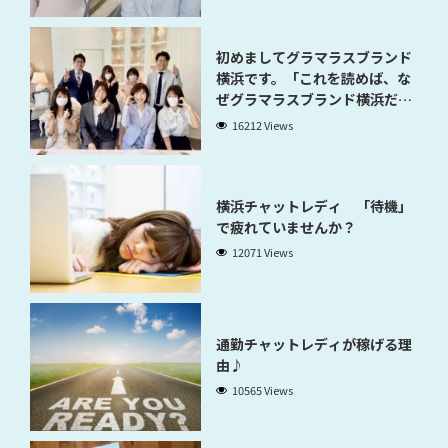
初めましてグラマラスブランド
横浜です。「これを読めば、な
ぜグラマラスブランド横浜だと
稼げるのかが分かります」
16212 Views
横浜チャットレディ 「待機」
で疲れていませんか？
12071 Views
通勤チャットレディが稼げる理
由♪
10565 Views