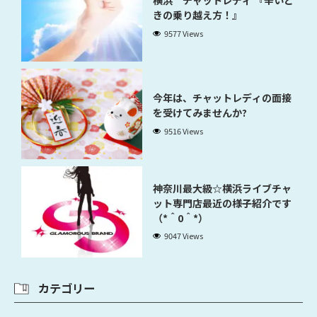
横浜 チャットレディ 『辛いと
きの乗り越え方！』
9577 Views
今年は、チャットレディの面接
を受けてみませんか?
9516 Views
神奈川最大級☆横浜ライブチャ
ット専門店最近の様子紹介です
（*＾0＾*）
9047 Views
カテゴリー