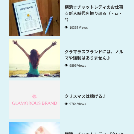
横浜☆チャットレディのお仕事
☆新人時代を振り返る（・ω・
*）
10368 Views
グラマラスブランドには、ノル
マや強制はありません♪
9896 Views
クリスマスは稼げる♪
9764 Views