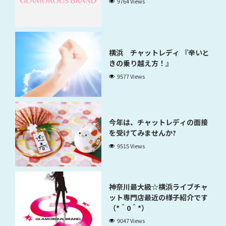
9764 Views
横浜 チャットレディ 『辛いと
きの乗り越え方！』
9577 Views
今年は、チャットレディの面接
を受けてみませんか?
9515 Views
神奈川最大級☆横浜ライブチャ
ット専門店最近の様子紹介です
（*＾0＾*）
9047 Views