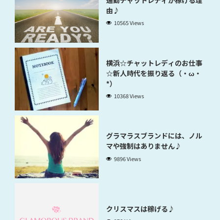
由♪
10565 Views
横浜☆チャットレディのお仕事
☆新人時代を振り返る（・ω・
*）
10368 Views
グラマラスブランドには、ノル
マや強制はありません♪
9896 Views
クリスマスは稼げる♪