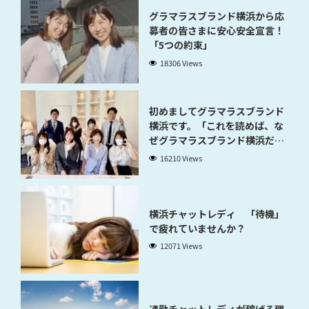
グラマラスブランド横浜から応
募者の皆さまに安心安全宣言！
「5つの約束」
18306 Views
初めましてグラマラスブランド
横浜です。「これを読めば、な
ぜグラマラスブランド横浜だと
稼げるのかが分かります」
16210 Views
横浜チャットレディ 「待機」
で疲れていませんか？
12071 Views
通勤チャットレディが稼げる理