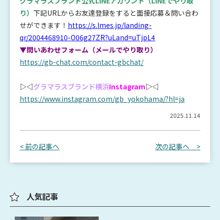
グラマラスブランド公式LINEアカウント
（LINEでやり取
り）
下記URLからお友達登録をすると面接応募＆問い合わ
せができます！
https://s.lmes.jp/landing-
qr/2004468910-O06g27ZR?uLand=uTjpL4
▼問いあわせフォーム（メールでやり取り）
https://gb-chat.com/contact-gbchat/
▷◁
グラマラスブランド横浜
Instagram
▷◁
https://www.instagram.com/gb_yokohama/?hl=ja
2025.11.14
< 前の記事へ
次の記事へ >
人気記事