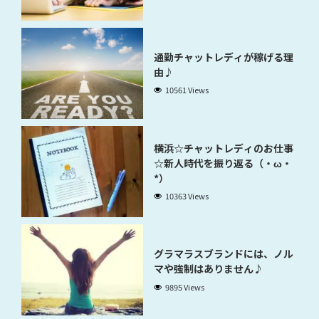
通勤チャットレディが稼げる理
由♪
10561 Views
横浜☆チャットレディのお仕事
☆新人時代を振り返る（・ω・
*）
10363 Views
グラマラスブランドには、ノル
マや強制はありません♪
9895 Views