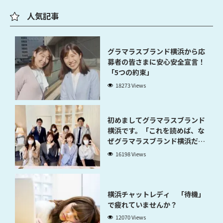
人気記事
グラマラスブランド横浜から応
募者の皆さまに安心安全宣言！
「5つの約束」
18273 Views
初めましてグラマラスブランド
横浜です。「これを読めば、な
ぜグラマラスブランド横浜だと
稼げるのかが分かります」
16198 Views
横浜チャットレディ 「待機」
で疲れていませんか？
12070 Views