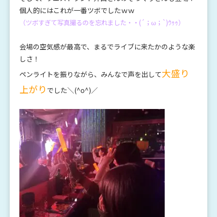
個人的にはこれが一番ツボでしたｗｗ
（ツボすぎて写真撮るのを忘れました・・(´；ω；`)ｳｩｩ）
会場の空気感が最高で、まるでライブに来たかのような楽
しさ！
大盛り
ペンライトを振りながら、みんなで声を出して
上がり
でした＼(^o^)／