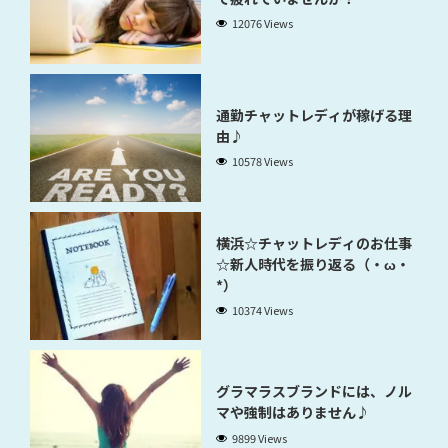
12076 Views
通勤チャットレディが稼げる理
由♪
10578 Views
横浜☆チャットレディのお仕事
☆新人時代を振り返る（・ω・
*）
10374 Views
グラマラスブランドには、ノル
マや強制はありません♪
9899 Views