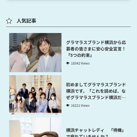
人気記事
グラマラスブランド横浜から応
募者の皆さまに安心安全宣言！
「5つの約束」
18342 Views
初めましてグラマラスブランド
横浜です。「これを読めば、な
ぜグラマラスブランド横浜だと
稼げるのかが分かります」
16221 Views
横浜チャットレディ 「待機」
で疲れていませんか？