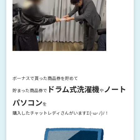
ボーナスで貰った商品券を貯めて
ドラム式洗濯機
ノート
貯まった商品券で
や
パソコン
を
購入したチャットレディさんがいますΣ(･ω･ﾉ)ﾉ！