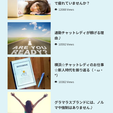
で疲れていませんか？
12088 Views
通勤チャットレディが稼げる理
由♪
10592 Views
横浜☆チャットレディのお仕事
☆新人時代を振り返る（・ω・
*）
10382 Views
グラマラスブランドには、ノル
マや強制はありません♪