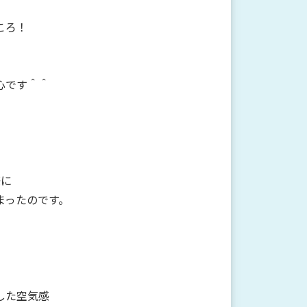
ころ！
心です＾＾
際に
まったのです。
した空気感