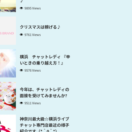
♪
9895 Views
クリスマスは稼げる♪
9761 Views
横浜 チャットレディ 『辛
いときの乗り越え方！』
9576 Views
今年は、チャットレディの
面接を受けてみませんか?
9511 Views
神奈川最大級☆横浜ライブ
チャット専門店最近の様子
紹介です（*＾0＾*）