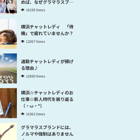
めば、なぜグラマラスブラ
ンド横浜だと稼げるのかが
16195 Views
分かります」
横浜チャットレディ 「待
機」で疲れていませんか？
12067 Views
通勤チャットレディが稼げ
る理由♪
10560 Views
横浜☆チャットレディのお
仕事☆新人時代を振り返る
（・ω・*）
10362 Views
グラマラスブランドには、
ノルマや強制はありません