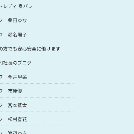
トレディ 身バレ
フ 桑田ゆな
フ 瀬名陽子
の方でも安心安全に働けます
司社長のブログ
フ 今井里菜
フ 市原優
フ 宮本蒼太
フ 松村春花
フ 渡辺ゆき