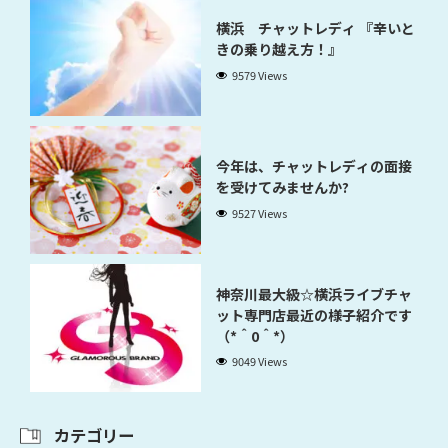
横浜 チャットレディ 『辛いと
きの乗り越え方！』
9579 Views
今年は、チャットレディの面接
を受けてみませんか?
9527 Views
神奈川最大級☆横浜ライブチャ
ット専門店最近の様子紹介です
（*＾0＾*）
9049 Views
カテゴリー