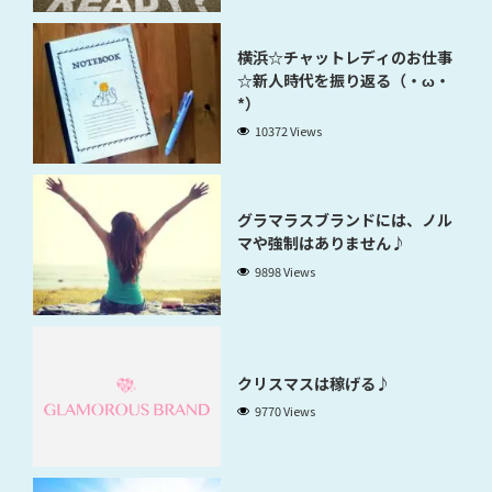
横浜☆チャットレディのお仕事
☆新人時代を振り返る（・ω・
*）
10372 Views
グラマラスブランドには、ノル
マや強制はありません♪
9898 Views
クリスマスは稼げる♪
9770 Views