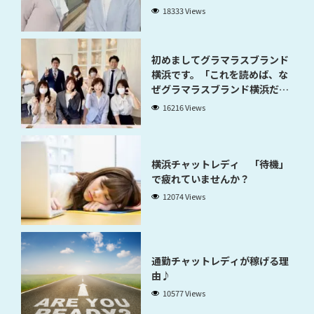
18333 Views
初めましてグラマラスブランド
横浜です。「これを読めば、な
ぜグラマラスブランド横浜だと
稼げるのかが分かります」
16216 Views
横浜チャットレディ 「待機」
で疲れていませんか？
12074 Views
通勤チャットレディが稼げる理
由♪
10577 Views