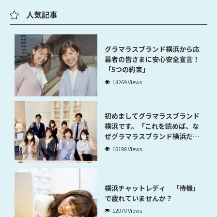
人気記事
グラマラスブランド横浜から応
募者の皆さまに安心安全宣言！
「5つの約束」
18269 Views
初めましてグラマラスブランド
横浜です。「これを読めば、な
ぜグラマラスブランド横浜だと
稼げるのかが分かります」
16198 Views
横浜チャットレディ 「待機」
で疲れていませんか？
12070 Views