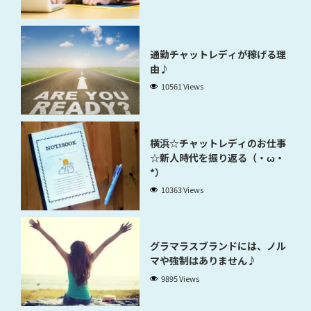
通勤チャットレディが稼げる理
由♪
10561 Views
横浜☆チャットレディのお仕事
☆新人時代を振り返る（・ω・
*）
10363 Views
グラマラスブランドには、ノル
マや強制はありません♪
9895 Views