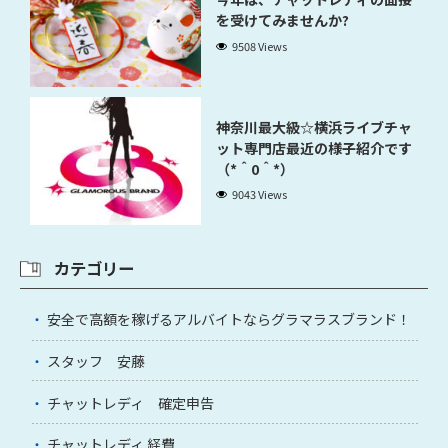
を受けてみませんか?
9508 Views
神奈川最大級☆横浜ライブチャ
ット専門店最近の様子紹介です
（*＾0＾*）
9043 Views
カテゴリー
安全で高額を稼げるアルバイトならグラマラスブランド！
スタッフ 安藤
チャットレディ 確定申告
チャットレディ 経費