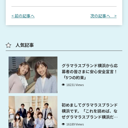
< 前の記事へ
次の記事へ >
人気記事
グラマラスブランド横浜から応
募者の皆さまに安心安全宣言！
「5つの約束」
18231 Views
初めましてグラマラスブランド
横浜です。「これを読めば、な
ぜグラマラスブランド横浜だと
稼げるのかが分かります」
16189 Views