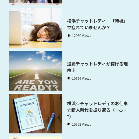
横浜チャットレディ 「待機」
で疲れていませんか？
12060 Views
通勤チャットレディが稼げる理
由♪
10556 Views
横浜☆チャットレディのお仕事
☆新人時代を振り返る（・ω・
*）
10352 Views