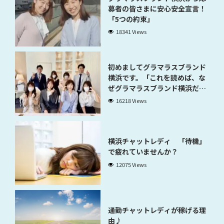
募者の皆さまに安心安全宣言！
「5つの約束」
18341 Views
初めましてグラマラスブランド
横浜です。「これを読めば、な
ぜグラマラスブランド横浜だと
稼げるのかが分かります」
16218 Views
横浜チャットレディ 「待機」
で疲れていませんか？
12075 Views
通勤チャットレディが稼げる理
由♪