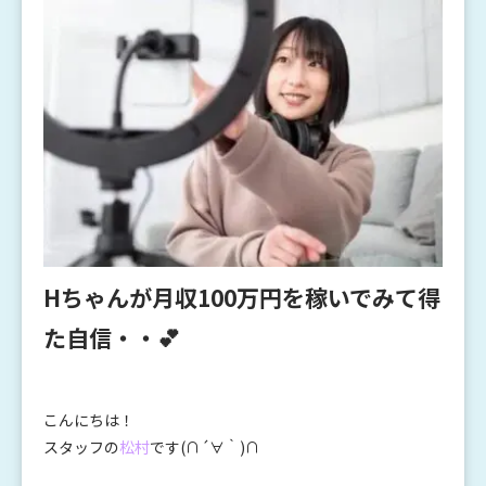
Hちゃんが月収100万円を稼いでみて得
た自信・・💕
こんにちは！
スタッフの
松村
です(∩´∀｀)∩