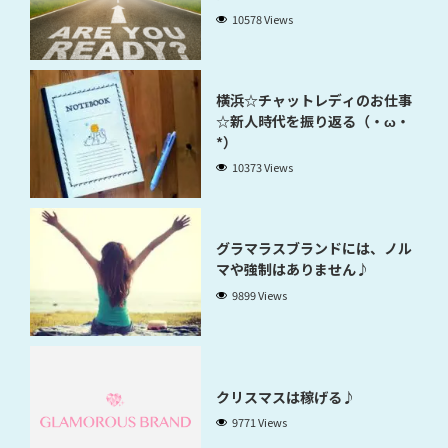
10578 Views
横浜☆チャットレディのお仕事
☆新人時代を振り返る（・ω・
*）
10373 Views
グラマラスブランドには、ノル
マや強制はありません♪
9899 Views
クリスマスは稼げる♪
9771 Views