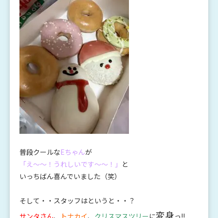
普段クールな
Eちゃん
が
「え～～！うれしいです～～！」
と
いっちばん喜んでいました（笑）
そして・・スタッフはというと・・？
変身
サンタさん
、
トナカイ
、
クリスマスツリー
に
っ‼