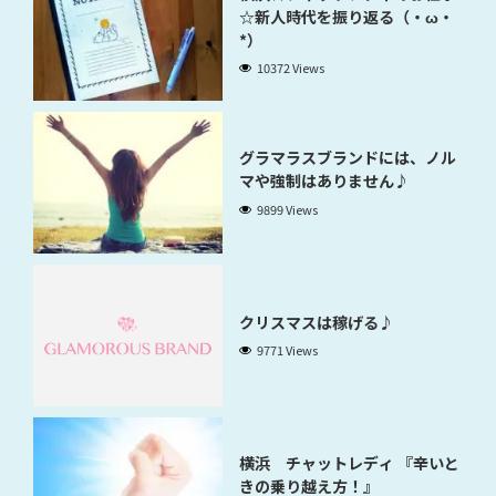
☆新人時代を振り返る（・ω・
*）
10372 Views
グラマラスブランドには、ノル
マや強制はありません♪
9899 Views
クリスマスは稼げる♪
9771 Views
横浜 チャットレディ 『辛いと
きの乗り越え方！』