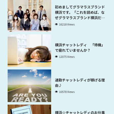
初めましてグラマラスブランド
横浜です。「これを読めば、な
ぜグラマラスブランド横浜だと
稼げるのかが分かります」
16218 Views
横浜チャットレディ 「待機」
で疲れていませんか？
12075 Views
通勤チャットレディが稼げる理
由♪
10578 Views
横浜☆チャットレディのお仕事