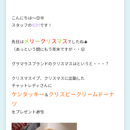
こんにちは～😊🌸
スタッフの
松村
です！
メ
リ
ー
ク
リ
ス
マ
ス
先日は
でしたね🎄
（あっという間にもう年末ですが・・😲
グラマラスブランドのクリスマスはというと・・・？
クリスマスイブ、クリスマスに出勤した
チャットレディさんに
ケンタッキー
クリスピークリームドーナ
＆
ツ
をプレゼント🎁🎅