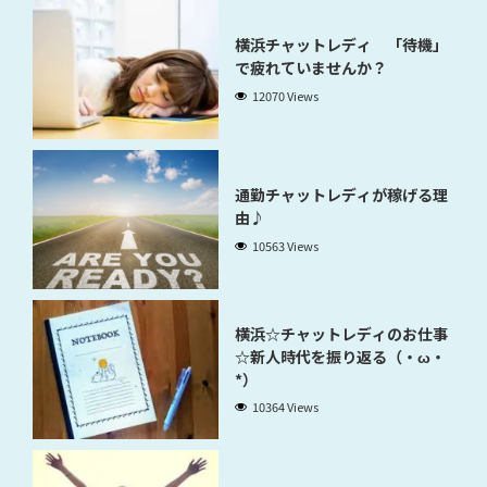
横浜チャットレディ 「待機」
で疲れていませんか？
12070 Views
通勤チャットレディが稼げる理
由♪
10563 Views
横浜☆チャットレディのお仕事
☆新人時代を振り返る（・ω・
*）
10364 Views