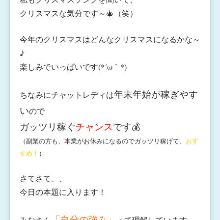
クリスマスな気分です～🎄（笑）
今年のクリスマスはどんなクリスマスになるかな～
♪
楽しみでいっぱいです(*´ω｀*)
年末年始が稼ぎやす
ちなみにチャットレディは
い
ので
ガッツリ稼ぐ
チャンス
です💰
（副業の方も、本業がお休みになるのでガッツリ稼げて、
おす
すめ！
）
さてさて、、
今日の本題に入ります！
「自分の強み」
みなさん
って理解しています