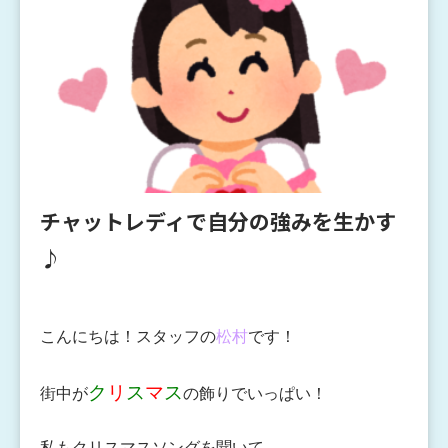
チャットレディで自分の強みを生かす
♪
こんにちは！スタッフの
松村
です！
ク
リ
ス
マ
ス
街中が
の飾りでいっぱい！
私もクリスマスソングを聞いて、