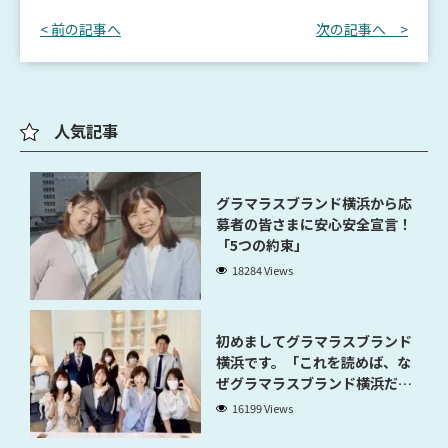
< 前の記事へ
次の記事へ >
人気記事
グラマラスブランド横浜から応
募者の皆さまに安心安全宣言！
「5つの約束」
18284 Views
初めましてグラマラスブランド
横浜です。「これを読めば、な
ぜグラマラスブランド横浜だと
稼げるのかが分かります」
16199 Views