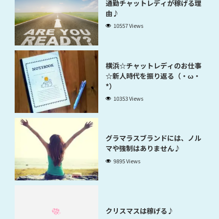
通勤チャットレディが稼げる理
由♪
10557 Views
横浜☆チャットレディのお仕事
☆新人時代を振り返る（・ω・
*）
10353 Views
グラマラスブランドには、ノル
マや強制はありません♪
9895 Views
クリスマスは稼げる♪