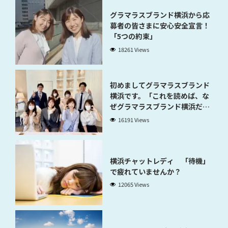
グラマラスブランド横浜から応
募者の皆さまに安心安全宣言！
「5つの約束」
18261 Views
初めましてグラマラスブランド
横浜です。「これを読めば、な
ぜグラマラスブランド横浜だと
稼げるのかが分かります」
16191 Views
横浜チャットレディ 「待機」
で疲れていませんか？
12065 Views