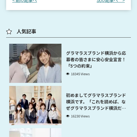
< 前の記事へ
次の記事へ >
人気記事
グラマラスブランド横浜から応
募者の皆さまに安心安全宣言！
「5つの約束」
18345 Views
初めましてグラマラスブランド
横浜です。「これを読めば、な
ぜグラマラスブランド横浜だと
稼げるのかが分かります」
16230 Views