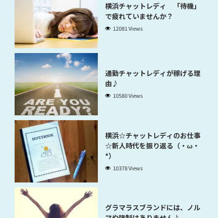
横浜チャットレディ 「待機」
で疲れていませんか？
12081 Views
通勤チャットレディが稼げる理
由♪
10580 Views
横浜☆チャットレディのお仕事
☆新人時代を振り返る（・ω・
*）
10378 Views
グラマラスブランドには、ノル
マや強制はありません♪