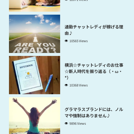
通勤チャットレディが稼げる理
由♪
10565 Views
横浜☆チャットレディのお仕事
☆新人時代を振り返る（・ω・
*）
10368 Views
グラマラスブランドには、ノル
マや強制はありません♪
9896 Views