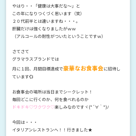
やはり・・「健康は大事だな～」と
この年になりつくづく思います（笑）
２０代前半とは違いますね・・・。
肝臓だけは強くなりましたがｗｗ
（アルコールの耐性がついたということですｗ）
さてさて
グラマラスブランドでは
豪華なお食事会
月に１回、月間目標達成で
に招待し
ています💞
お食事会の場所は当日ま
でシークレット
！
毎回どこに行くのか、何を食べれるのか
ドキドキ♡ワクワク♡
楽しみなのですヾ(*´∀｀*)ﾉ
今回は・・・
イタリアンレストランへ！！行きました★