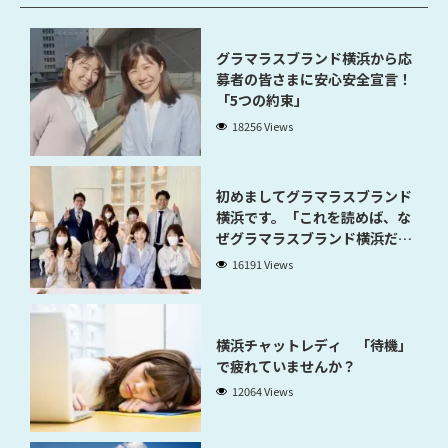
グラマラスブランド横浜から応
募者の皆さまに安心安全宣言！
「5つの約束」
18256 Views
初めましてグラマラスブランド
横浜です。「これを読めば、な
ぜグラマラスブランド横浜だと
稼げるのかが分かります」
16191 Views
横浜チャットレディ 「待機」
で疲れていませんか？
12064 Views