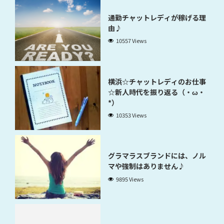
通勤チャットレディが稼げる理
由♪
10557 Views
横浜☆チャットレディのお仕事
☆新人時代を振り返る（・ω・
*）
10353 Views
グラマラスブランドには、ノル
マや強制はありません♪
9895 Views