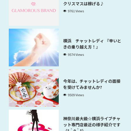
クリスマスは稼げる♪
9761 Views
横浜 チャットレディ 『辛いと
きの乗り越え方！』
9574 Views
今年は、チャットレディの面接
を受けてみませんか?
9509 Views
神奈川最大級☆横浜ライブチャ
ット専門店最近の様子紹介です
（*＾0＾*）